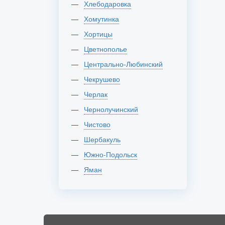
Хлебодаровка
Хомутинка
Хортицы
Цветнополье
Центрально-Любинский
Чекрушево
Черлак
Чернолучинский
Чистово
Шербакуль
Южно-Подольск
Яман