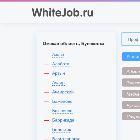
Омская область, Буняковка
Азово
Укажит
Алабота
Адми
Артын
Ачаир
Элек
Ачаирский
Мерче
Баженово
Руков
Бакшеево
Сварщ
Баррикада
Белосток
Благодаровка