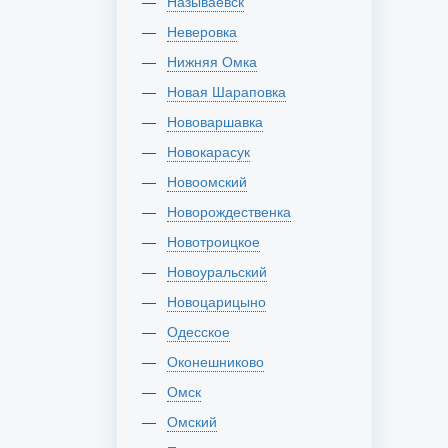
Называевск
Неверовка
Нижняя Омка
Новая Шараповка
Нововаршавка
Новокарасук
Новоомский
Новорождественка
Новотроицкое
Новоуральский
Новоцарицыно
Одесское
Оконешниково
Омск
Омский