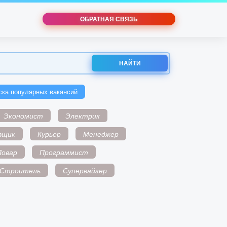
ОБРАТНАЯ СВЯЗЬ
НАЙТИ
ска популярных вакансий
Экономист
Электрик
вщик
Курьер
Менеджер
Повар
Программист
Строитель
Супервайзер