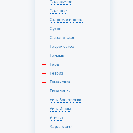
Соловьевка
Соляное
Старомалиновка
Сухое
Сыропятское
Таврическое
Такмык
Тара
Тевриз
Тумановка
Тюкалинск
Усть-Заостровка
Усть-Ишим
Утичье
Харламово