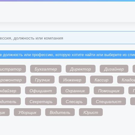
е должность или профессию, которую хотите найти или выберите из спи
нистратор
Бухгалтер
Директор
Дизайнер
тромонтер
Грузчик
Инженер
Кассир
Кладо
ндайзер
Официант
Охранник
Помощник
одитель
Секретарь
Слесарь
Специалист
ик
Уборщик
Водитель
Юрист