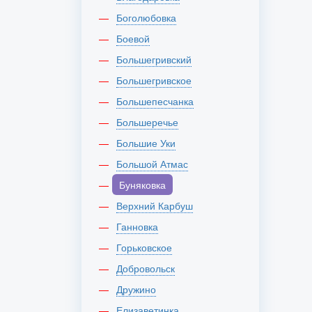
Боголюбовка
Боевой
Большегривский
Большегривское
Большепесчанка
Большеречье
Большие Уки
Большой Атмас
Буняковка
Верхний Карбуш
Ганновка
Горьковское
Добровольск
Дружино
Елизаветинка