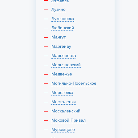
Лузино
Лукьяновка
Любинский
Мангут
Маргенау
Марьяновка
Марьяновский
Медвежье
Могильно-Посельское
Морозовка
Москаленки
Москаленский
Моховой Привал
Муромцево