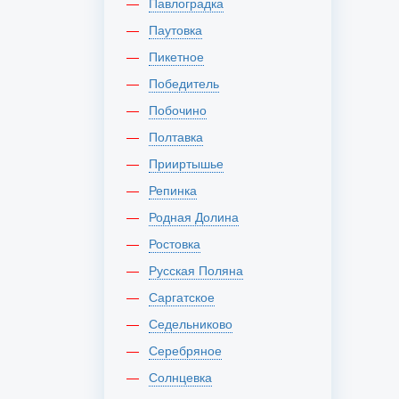
Павлоградка
Паутовка
Пикетное
Победитель
Побочино
Полтавка
Прииртышье
Репинка
Родная Долина
Ростовка
Русская Поляна
Саргатское
Седельниково
Серебряное
Солнцевка