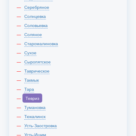
Серебряное
Солнцевка
Соловьевка
Соляное
Старомалиновка
Сухое
Сыропятское
Таврическое
Такмык
Тара
Тевриз
Тумановка
Тюкалинск
Усть-Заостровка
Усть-Ишим