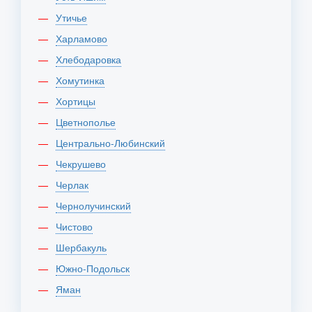
Утичье
Харламово
Хлебодаровка
Хомутинка
Хортицы
Цветнополье
Центрально-Любинский
Чекрушево
Черлак
Чернолучинский
Чистово
Шербакуль
Южно-Подольск
Яман