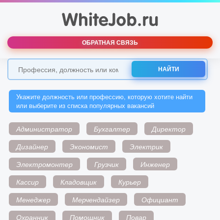
ОБРАТНАЯ СВЯЗЬ
НАЙТИ
Укажите должность или профессию, которую хотите найти
или выберите из списка популярных вакансий
Администратор
Бухгалтер
Директор
Дизайнер
Экономист
Электрик
Электромонтер
Грузчик
Инженер
Кассир
Кладовщик
Курьер
Менеджер
Мерчендайзер
Официант
Охранник
Помощник
Повар