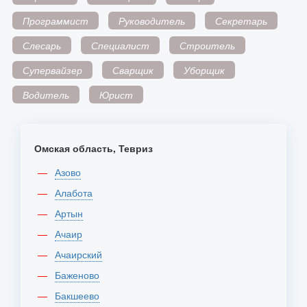
Программист
Руководитель
Секретарь
Слесарь
Специалист
Строитель
Супервайзер
Сварщик
Уборщик
Водитель
Юрист
Омская область, Тевриз
Азово
Алабота
Артын
Ачаир
Ачаирский
Баженово
Бакшеево