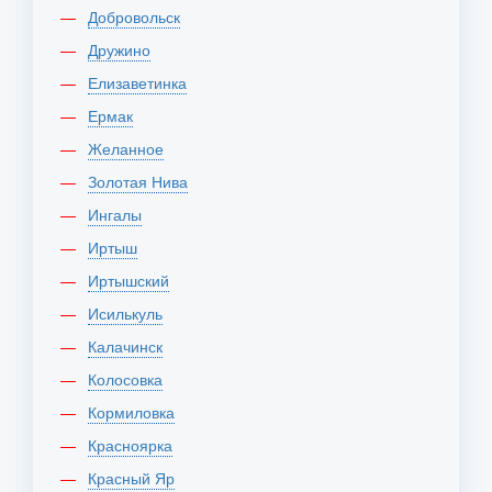
Добровольск
Дружино
Елизаветинка
Ермак
Желанное
Золотая Нива
Ингалы
Иртыш
Иртышский
Исилькуль
Калачинск
Колосовка
Кормиловка
Красноярка
Красный Яр