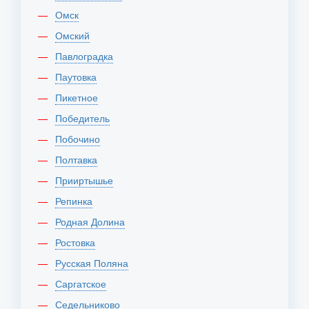
Омск
Омский
Павлоградка
Паутовка
Пикетное
Победитель
Побочино
Полтавка
Прииртышье
Репинка
Родная Долина
Ростовка
Русская Поляна
Саргатское
Седельниково