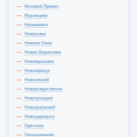
Моховой Привал
Муромцево
Называевск
Неверовка
Нижняя Омка
Новая Шараповка
Нововаршавка
Новокарасук
Новоомский
Новорождественка
Новотроицкое
Новоуральский
Новоцарицыно
Одесское
Оконешниково