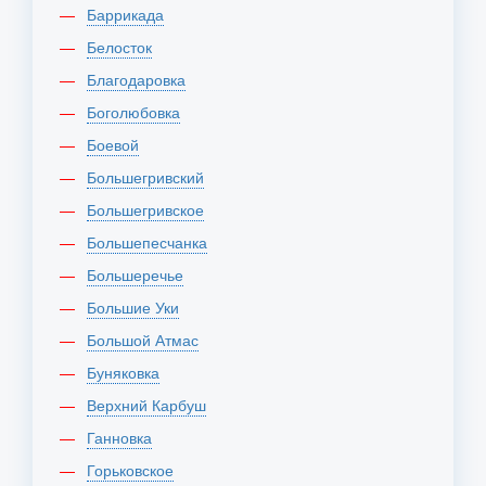
Баррикада
Белосток
Благодаровка
Боголюбовка
Боевой
Большегривский
Большегривское
Большепесчанка
Большеречье
Большие Уки
Большой Атмас
Буняковка
Верхний Карбуш
Ганновка
Горьковское