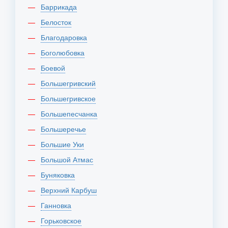
Баррикада
Белосток
Благодаровка
Боголюбовка
Боевой
Большегривский
Большегривское
Большепесчанка
Большеречье
Большие Уки
Большой Атмас
Буняковка
Верхний Карбуш
Ганновка
Горьковское