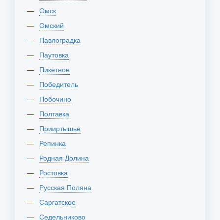
Омск
Омский
Павлоградка
Паутовка
Пикетное
Победитель
Побочино
Полтавка
Прииртышье
Репинка
Родная Долина
Ростовка
Русская Поляна
Саргатское
Седельниково