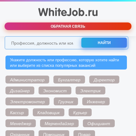
ОБРАТНАЯ СВЯЗЬ
НАЙТИ
Укажите должность или профессию, которую хотите найти
или выберите из списка популярных вакансий
Администратор
Бухгалтер
Директор
Дизайнер
Экономист
Электрик
Электромонтер
Грузчик
Инженер
Кассир
Кладовщик
Курьер
Менеджер
Мерчендайзер
Официант
Охранник
Помощник
Повар