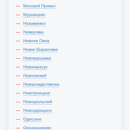
Моховой Привал
Муромцево
Называевск
Неверовка
Нижняя Омка
Новая Шараповка
Нововаршавка
Новокарасук
Новоомский
Новорождественка
Новотроицкое
Новоуральский
Новоцарицыно
Одесское
Оконешниково