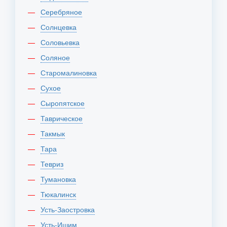
Серебряное
Солнцевка
Соловьевка
Соляное
Старомалиновка
Сухое
Сыропятское
Таврическое
Такмык
Тара
Тевриз
Тумановка
Тюкалинск
Усть-Заостровка
Усть-Ишим