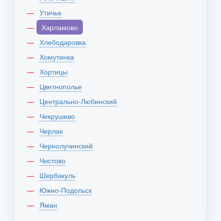
Утичье
Харламово
Хлебодаровка
Хомутинка
Хортицы
Цветнополье
Центрально-Любинский
Чекрушево
Черлак
Чернолучинский
Чистово
Шербакуль
Южно-Подольск
Яман