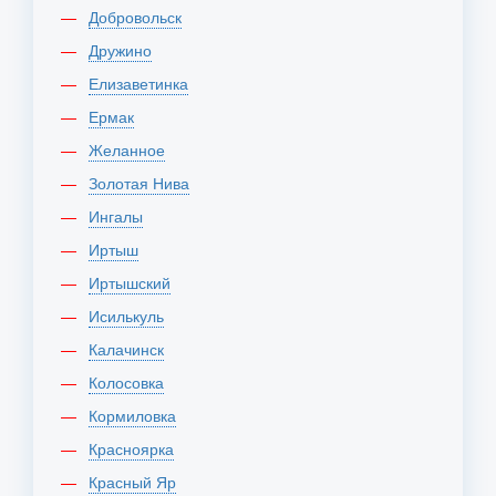
Добровольск
Дружино
Елизаветинка
Ермак
Желанное
Золотая Нива
Ингалы
Иртыш
Иртышский
Исилькуль
Калачинск
Колосовка
Кормиловка
Красноярка
Красный Яр