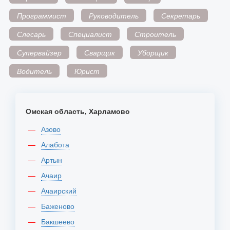
Программист
Руководитель
Секретарь
Слесарь
Специалист
Строитель
Супервайзер
Сварщик
Уборщик
Водитель
Юрист
Омская область, Харламово
Азово
Алабота
Артын
Ачаир
Ачаирский
Баженово
Бакшеево