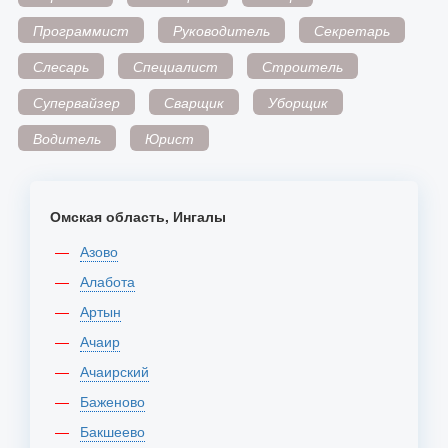
Программист
Руководитель
Секретарь
Слесарь
Специалист
Строитель
Супервайзер
Сварщик
Уборщик
Водитель
Юрист
Омская область, Ингалы
Азово
Алабота
Артын
Ачаир
Ачаирский
Баженово
Бакшеево