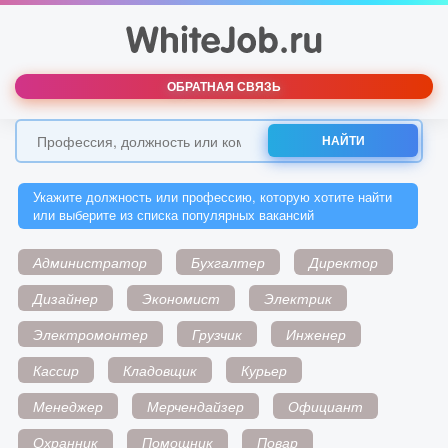
ОБРАТНАЯ СВЯЗЬ
НАЙТИ
Укажите должность или профессию, которую хотите найти
или выберите из списка популярных вакансий
Администратор
Бухгалтер
Директор
Дизайнер
Экономист
Электрик
Электромонтер
Грузчик
Инженер
Кассир
Кладовщик
Курьер
Менеджер
Мерчендайзер
Официант
Охранник
Помощник
Повар