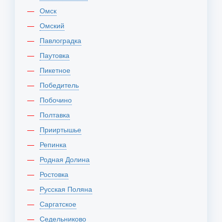
Омск
Омский
Павлоградка
Паутовка
Пикетное
Победитель
Побочино
Полтавка
Прииртышье
Репинка
Родная Долина
Ростовка
Русская Поляна
Саргатское
Седельниково