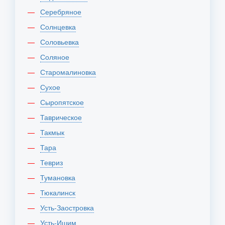
Серебряное
Солнцевка
Соловьевка
Соляное
Старомалиновка
Сухое
Сыропятское
Таврическое
Такмык
Тара
Тевриз
Тумановка
Тюкалинск
Усть-Заостровка
Усть-Ишим