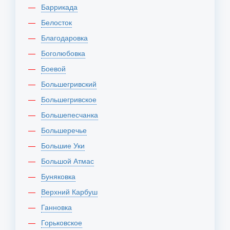
Баррикада
Белосток
Благодаровка
Боголюбовка
Боевой
Большегривский
Большегривское
Большепесчанка
Большеречье
Большие Уки
Большой Атмас
Буняковка
Верхний Карбуш
Ганновка
Горьковское