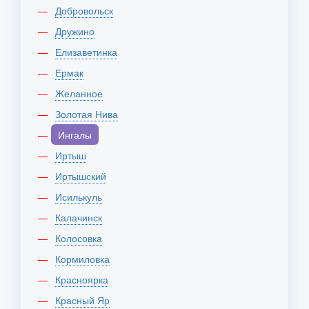
Добровольск
Дружино
Елизаветинка
Ермак
Желанное
Золотая Нива
Ингалы
Иртыш
Иртышский
Исилькуль
Калачинск
Колосовка
Кормиловка
Красноярка
Красный Яр