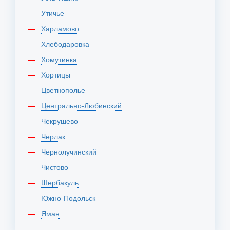
Утичье
Харламово
Хлебодаровка
Хомутинка
Хортицы
Цветнополье
Центрально-Любинский
Чекрушево
Черлак
Чернолучинский
Чистово
Шербакуль
Южно-Подольск
Яман