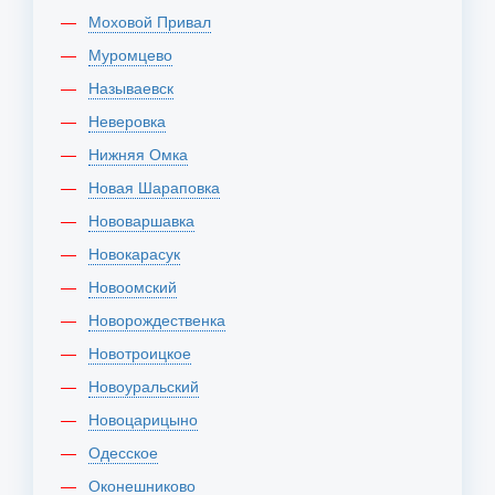
Моховой Привал
Муромцево
Называевск
Неверовка
Нижняя Омка
Новая Шараповка
Нововаршавка
Новокарасук
Новоомский
Новорождественка
Новотроицкое
Новоуральский
Новоцарицыно
Одесское
Оконешниково