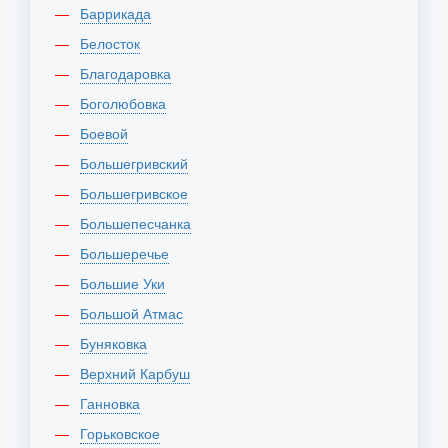
Баррикада
Белосток
Благодаровка
Боголюбовка
Боевой
Большегривский
Большегривское
Большепесчанка
Большеречье
Большие Уки
Большой Атмас
Буняковка
Верхний Карбуш
Ганновка
Горьковское