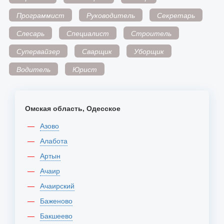
Программист
Руководитель
Секретарь
Слесарь
Специалист
Строитель
Супервайзер
Сварщик
Уборщик
Водитель
Юрист
Омская область, Одесское
Азово
Алабота
Артын
Ачаир
Ачаирский
Баженово
Бакшеево