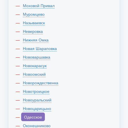
Моховой Привал
Муромцево
Называевск
Неверовка
Нижняя Омка
Новая Шараповка
Нововаршавка
Новокарасук
Новоомский
Новорождественка
Новотроицкое
Новоуральский
Новоцарицыно
Одесское
Оконешниково