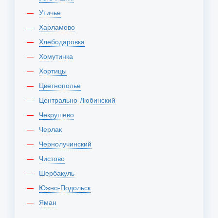
Утичье
Харламово
Хлебодаровка
Хомутинка
Хортицы
Цветнополье
Центрально-Любинский
Чекрушево
Черлак
Чернолучинский
Чистово
Шербакуль
Южно-Подольск
Яман