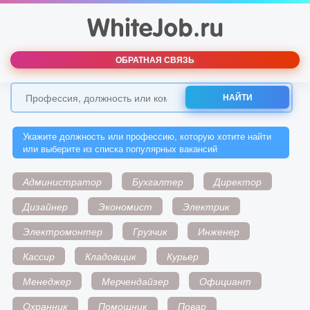
ОБРАТНАЯ СВЯЗЬ
НАЙТИ
Укажите должность или профессию, которую хотите найти
или выберите из списка популярных вакансий
Администратор
Бухгалтер
Директор
Дизайнер
Экономист
Электрик
Электромонтер
Грузчик
Инженер
Кассир
Кладовщик
Курьер
Менеджер
Мерчендайзер
Официант
Охранник
Помощник
Повар