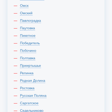
Омск
Омский
Павлоградка
Паутовка
Пикетное
Победитель
Побочино
Полтавка
Прииртышье
Репинка
Родная Долина
Ростовка
Русская Поляна
Саргатское
Седельниково