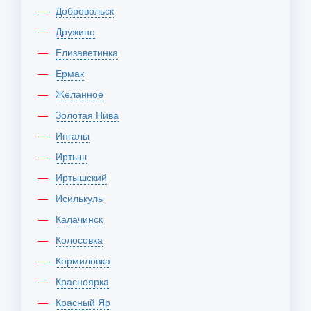
Добровольск
Дружино
Елизаветинка
Ермак
Желанное
Золотая Нива
Ингалы
Иртыш
Иртышский
Исилькуль
Калачинск
Колосовка
Кормиловка
Красноярка
Красный Яр