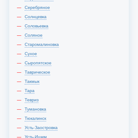
Серебряное
Солнцевка
Соловьевка
Соляное
Старомалиновка
Сухое
Сыропятское
Таврическое
Такмык
Тара
Тевриз
Тумановка
Тюкалинск
Усть-Заостровка
Усть-Ишим