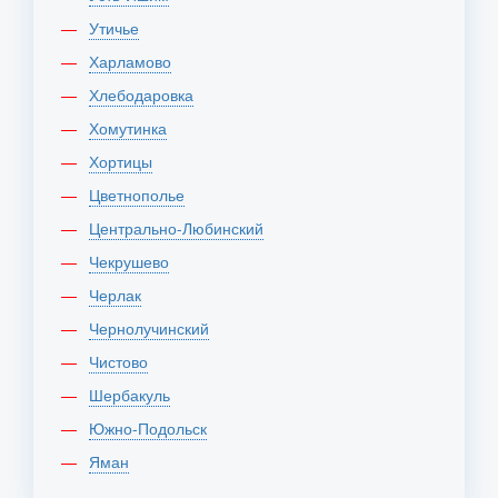
Утичье
Харламово
Хлебодаровка
Хомутинка
Хортицы
Цветнополье
Центрально-Любинский
Чекрушево
Черлак
Чернолучинский
Чистово
Шербакуль
Южно-Подольск
Яман