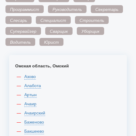
Программист
Руководитель
Секретарь
Слесарь
Специалист
Строитель
Супервайзер
Сварщик
Уборщик
Водитель
Юрист
Омская область, Омский
Азово
Алабота
Артын
Ачаир
Ачаирский
Баженово
Бакшеево