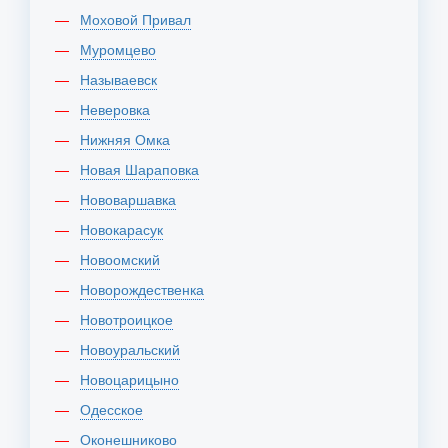
Моховой Привал
Муромцево
Называевск
Неверовка
Нижняя Омка
Новая Шараповка
Нововаршавка
Новокарасук
Новоомский
Новорождественка
Новотроицкое
Новоуральский
Новоцарицыно
Одесское
Оконешниково