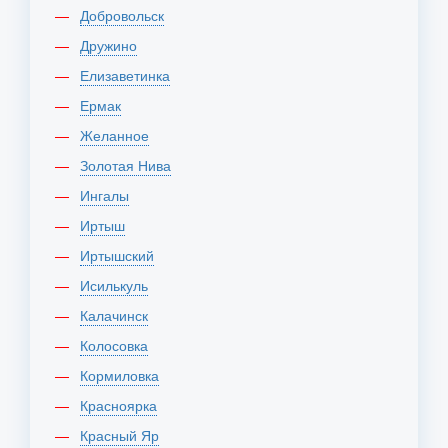
Добровольск
Дружино
Елизаветинка
Ермак
Желанное
Золотая Нива
Ингалы
Иртыш
Иртышский
Исилькуль
Калачинск
Колосовка
Кормиловка
Красноярка
Красный Яр