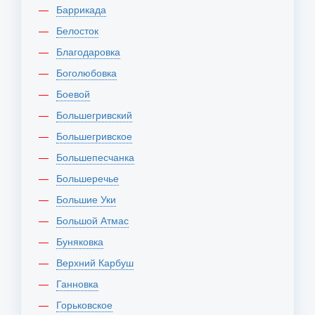
Баррикада
Белосток
Благодаровка
Боголюбовка
Боевой
Большегривский
Большегривское
Большепесчанка
Большеречье
Большие Уки
Большой Атмас
Буняковка
Верхний Карбуш
Ганновка
Горьковское