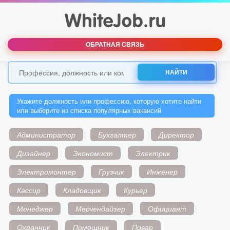
ОБРАТНАЯ СВЯЗЬ
НАЙТИ
Укажите должность или профессию, которую хотите найти
или выберите из списка популярных вакансий
Администратор
Бухгалтер
Директор
Дизайнер
Экономист
Электрик
Электромонтер
Грузчик
Инженер
Кассир
Кладовщик
Курьер
Менеджер
Мерчендайзер
Официант
Охранник
Помощник
Повар