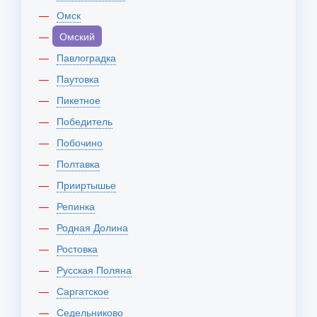
Омск
Омский
Павлоградка
Паутовка
Пикетное
Победитель
Побочино
Полтавка
Прииртышье
Репинка
Родная Долина
Ростовка
Русская Поляна
Саргатское
Седельниково