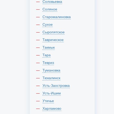
Соловьевка
Соляное
Старомалиновка
Сухое
Сыропятское
Таврическое
Такмык
Тара
Тевриз
Тумановка
Тюкалинск
Усть-Заостровка
Усть-Ишим
Утичье
Харламово