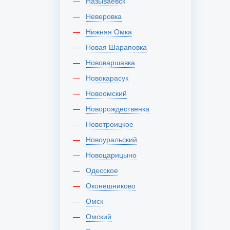
Называевск
Неверовка
Нижняя Омка
Новая Шараповка
Нововаршавка
Новокарасук
Новоомский
Новорождественка
Новотроицкое
Новоуральский
Новоцарицыно
Одесское
Оконешниково
Омск
Омский