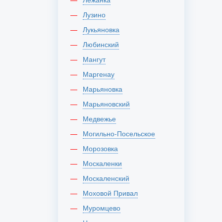
Лузино
Лукьяновка
Любинский
Мангут
Маргенау
Марьяновка
Марьяновский
Медвежье
Могильно-Посельское
Морозовка
Москаленки
Москаленский
Моховой Привал
Муромцево