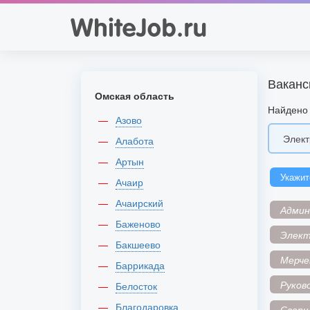
Ваканс
Омская область
Найдено 
Азово
Алабота
Артын
Укажит
Ачаир
Ачаирский
Адми
Баженово
Элек
Бакшеево
Мерче
Баррикада
Руков
Белосток
Благодаровка
Сварщ