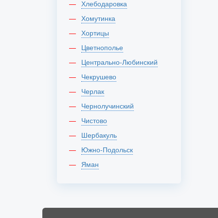
Хлебодаровка
Хомутинка
Хортицы
Цветнополье
Центрально-Любинский
Чекрушево
Черлак
Чернолучинский
Чистово
Шербакуль
Южно-Подольск
Яман