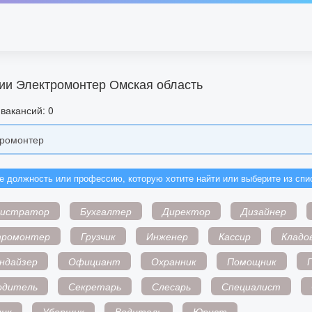
ии Электромонтер Омская область
вакансий: 0
е должность или профессию, которую хотите найти или выберите из спи
нистратор
Бухгалтер
Директор
Дизайнер
тромонтер
Грузчик
Инженер
Кассир
Кладо
ндайзер
Официант
Охранник
Помощник
одитель
Секретарь
Слесарь
Специалист
ик
Уборщик
Водитель
Юрист