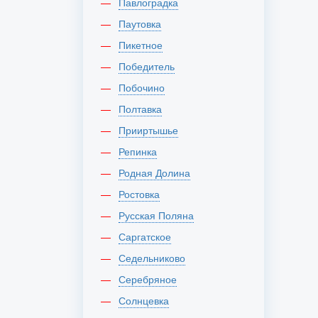
Павлоградка
Паутовка
Пикетное
Победитель
Побочино
Полтавка
Прииртышье
Репинка
Родная Долина
Ростовка
Русская Поляна
Саргатское
Седельниково
Серебряное
Солнцевка