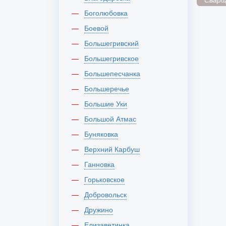
Боголюбовка
Боевой
Большегривский
Большегривское
Большепесчанка
Большеречье
Большие Уки
Большой Атмас
Буняковка
Верхний Карбуш
Ганновка
Горьковское
Добровольск
Дружино
Елизаветинка