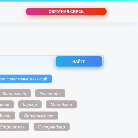
ОБРАТНАЯ СВЯЗЬ
НАЙТИ
ска популярных вакансий
Экономист
Электрик
вщик
Курьер
Менеджер
Повар
Программист
Строитель
Супервайзер