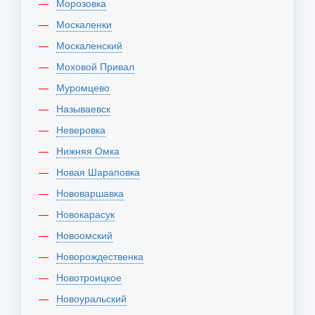
Морозовка
Москаленки
Москаленский
Моховой Привал
Муромцево
Называевск
Неверовка
Нижняя Омка
Новая Шараповка
Нововаршавка
Новокарасук
Новоомский
Новорождественка
Новотроицкое
Новоуральский