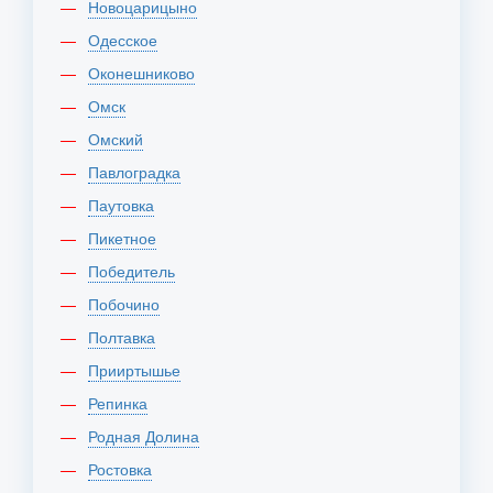
Новоцарицыно
Одесское
Оконешниково
Омск
Омский
Павлоградка
Паутовка
Пикетное
Победитель
Побочино
Полтавка
Прииртышье
Репинка
Родная Долина
Ростовка