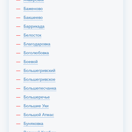
Баженово
Бакшеево
Баррикада
Белосток
Благодаровка
Боголюбовка
Боевой
Большегривский
Большегривское
Большепесчанка
Большеречье
Большие Уки
Большой Атмас
Буняковка