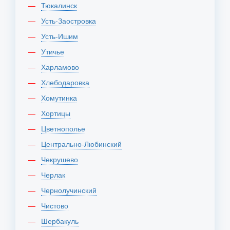
Тюкалинск
Усть-Заостровка
Усть-Ишим
Утичье
Харламово
Хлебодаровка
Хомутинка
Хортицы
Цветнополье
Центрально-Любинский
Чекрушево
Черлак
Чернолучинский
Чистово
Шербакуль