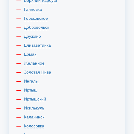
Верхний Карбуш
Ганновка
Горьковское
Добровольск
Дружино
Елизаветинка
Ермак
Желанное
Золотая Нива
Ингалы
Иртыш
Иртышский
Исилькуль
Калачинск
Колосовка