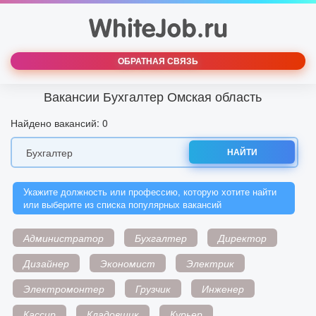
ОБРАТНАЯ СВЯЗЬ
Вакансии Бухгалтер Омская область
Найдено вакансий: 0
НАЙТИ
Укажите должность или профессию, которую хотите найти
или выберите из списка популярных вакансий
Администратор
Бухгалтер
Директор
Дизайнер
Экономист
Электрик
Электромонтер
Грузчик
Инженер
Кассир
Кладовщик
Курьер