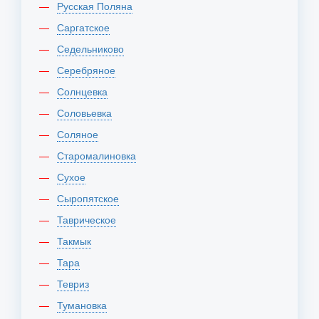
Русская Поляна
Саргатское
Седельниково
Серебряное
Солнцевка
Соловьевка
Соляное
Старомалиновка
Сухое
Сыропятское
Таврическое
Такмык
Тара
Тевриз
Тумановка