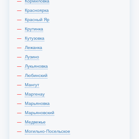
Кормиловка
Красноярка
Красный Яр
Крутинка
Кутузовка
Лежанка
Лузино
Лукьяновка
Любинский
Мангут
Маргенау
Марьяновка
Марьяновский
Медвежье
Могильно-Посельское