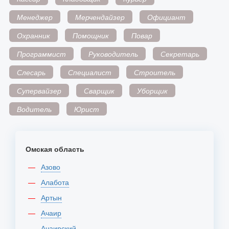
Менеджер
Мерчендайзер
Официант
Охранник
Помощник
Повар
Программист
Руководитель
Секретарь
Слесарь
Специалист
Строитель
Супервайзер
Сварщик
Уборщик
Водитель
Юрист
Омская область
Азово
Алабота
Артын
Ачаир
Ачаирский