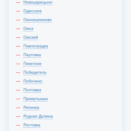
Новоцарицыно
Одесское
Оконешниково
Омск
Омский
Павлоградка
Паутовка
Пикетное
Победитель
Побочино
Полтавка
Прииртышье
Репинка
Родная Долина
Ростовка