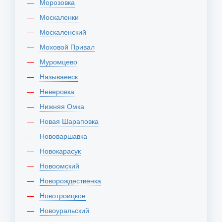
Морозовка
Москаленки
Москаленский
Моховой Привал
Муромцево
Называевск
Неверовка
Нижняя Омка
Новая Шараповка
Нововаршавка
Новокарасук
Новоомский
Новорождественка
Новотроицкое
Новоуральский