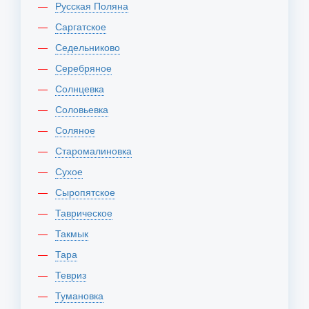
Русская Поляна
Саргатское
Седельниково
Серебряное
Солнцевка
Соловьевка
Соляное
Старомалиновка
Сухое
Сыропятское
Таврическое
Такмык
Тара
Тевриз
Тумановка