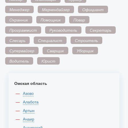
Менеджер
Мерчендайзер
Официант
Охранник
Помощник
Повар
Программист
Руководитель
Секретарь
Слесарь
Специалист
Строитель
Супервайзер
Сварщик
Уборщик
Водитель
Юрист
Омская область
Азово
Алабота
Артын
Ачаир
Ачаирский