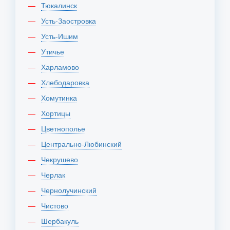
Тюкалинск
Усть-Заостровка
Усть-Ишим
Утичье
Харламово
Хлебодаровка
Хомутинка
Хортицы
Цветнополье
Центрально-Любинский
Чекрушево
Черлак
Чернолучинский
Чистово
Шербакуль