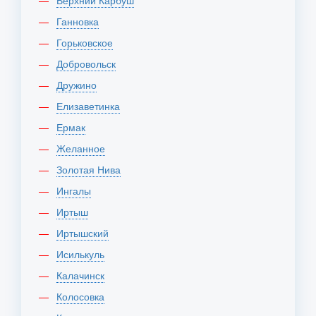
Верхний Карбуш
Ганновка
Горьковское
Добровольск
Дружино
Елизаветинка
Ермак
Желанное
Золотая Нива
Ингалы
Иртыш
Иртышский
Исилькуль
Калачинск
Колосовка