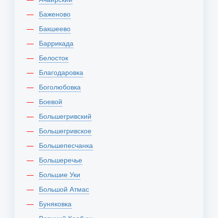
Баженово
Бакшеево
Баррикада
Белосток
Благодаровка
Боголюбовка
Боевой
Большегривский
Большегривское
Большепесчанка
Большеречье
Большие Уки
Большой Атмас
Буняковка