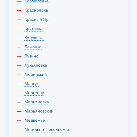
Кормиловка
Красноярка
Красный Яр
Крутинка
Кутузовка
Лежанка
Лузино
Лукьяновка
Любинский
Мангут
Маргенау
Марьяновка
Марьяновский
Медвежье
Могильно-Посельское