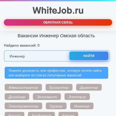
ОБРАТНАЯ СВЯЗЬ
Вакансии Инженер Омская область
Найдено вакансий: 0
НАЙТИ
Укажите должность или профессию, которую хотите найти
или выберите из списка популярных вакансий
Администратор
Бухгалтер
Директор
Дизайнер
Экономист
Электрик
Электромонтер
Грузчик
Инженер
Кассир
Кладовщик
Курьер