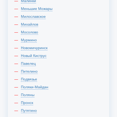
Малинки
Меньшие Можары
Милославское
Михайлов
Мосолово
Мурмино
Новомичуринск
Новый Киструс
Павелец
Пителино
Подвязье
Поляки-Майдан
Поляны
Пронск
Путятино