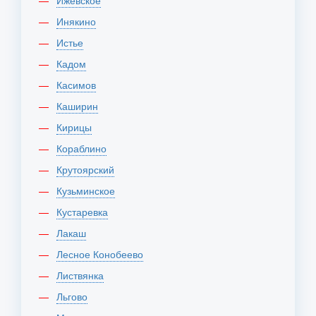
Ижевское
Инякино
Истье
Кадом
Касимов
Каширин
Кирицы
Кораблино
Крутоярский
Кузьминское
Кустаревка
Лакаш
Лесное Конобеево
Листвянка
Льгово