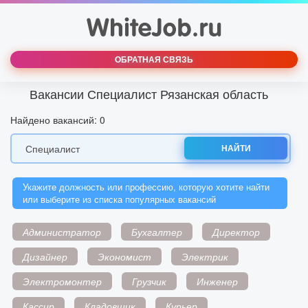
ОБРАТНАЯ СВЯЗЬ
Вакансии Специалист Рязанская область
Найдено вакансий: 0
НАЙТИ
Укажите должность или профессию, которую хотите найти
или выберите из списка популярных вакансий
Администратор
Бухгалтер
Директор
Дизайнер
Экономист
Электрик
Электромонтер
Грузчик
Инженер
Кассир
Кладовщик
Курьер