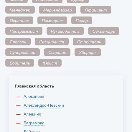
Менеджер
Мерчендайзер
Официант
Охранник
Помощник
Повар
Программист
Руководитель
Секретарь
Слесарь
Специалист
Строитель
Супервайзер
Сварщик
Уборщик
Водитель
Юрист
Рязанская область
Алеканово
Александро-Невский
Алёшино
Баграмово
Байдики