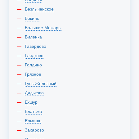
Безлыченское
Бокино
Большие Можары
Виленка
Гавердово
Глядково
Голдино
Грязное
Гусь-Железный
Дядьково
Екшур
Елатьма
Ермишь
Захарово