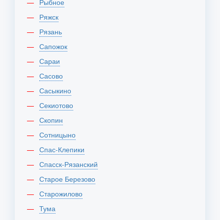
Рыбное
Ряжск
Рязань
Сапожок
Сараи
Сасово
Сасыкино
Секиотово
Скопин
Сотницыно
Спас-Клепики
Спасск-Рязанский
Старое Березово
Старожилово
Тума