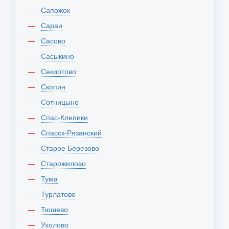
Сапожок
Сараи
Сасово
Сасыкино
Секиотово
Скопин
Сотницыно
Спас-Клепики
Спасск-Рязанский
Старое Березово
Старожилово
Тума
Турлатово
Тюшево
Ухолово