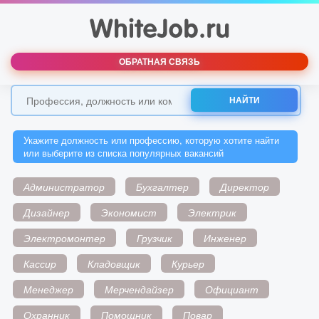
ОБРАТНАЯ СВЯЗЬ
НАЙТИ
Укажите должность или профессию, которую хотите найти
или выберите из списка популярных вакансий
Администратор
Бухгалтер
Директор
Дизайнер
Экономист
Электрик
Электромонтер
Грузчик
Инженер
Кассир
Кладовщик
Курьер
Менеджер
Мерчендайзер
Официант
Охранник
Помощник
Повар