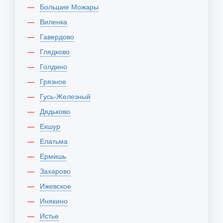
Большие Можары
Виленка
Гавердово
Глядково
Голдино
Грязное
Гусь-Железный
Дядьково
Екшур
Елатьма
Ермишь
Захарово
Ижевское
Инякино
Истье