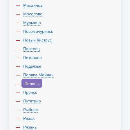
Михайлов
Мосолово
Мурмино
Новомичуринск
Новый Киструс
Павелец
Пителино
Подвязье
Поляки-Майдан
Поляны
Пронск
Путятино
Рыбное
Ряжск
Рязань