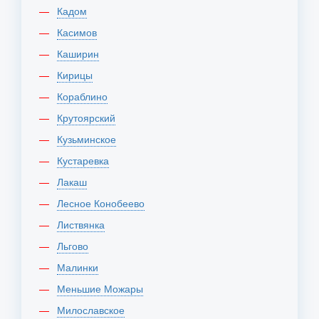
Кадом
Касимов
Каширин
Кирицы
Кораблино
Крутоярский
Кузьминское
Кустаревка
Лакаш
Лесное Конобеево
Листвянка
Льгово
Малинки
Меньшие Можары
Милославское