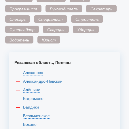
Программист
Руководитель
Секретарь
Слесарь
Специалист
Строитель
Супервайзер
Сварщик
Уборщик
Водитель
Юрист
Рязанская область, Поляны
Алеканово
Александро-Невский
Алёшино
Баграмово
Байдики
Безлыченское
Бокино