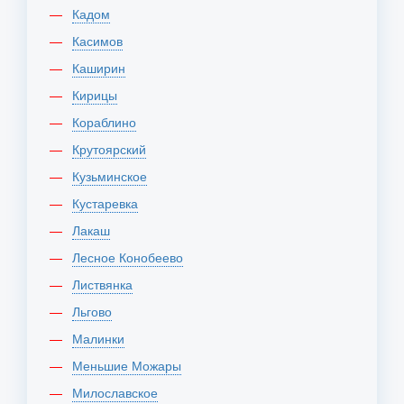
Кадом
Касимов
Каширин
Кирицы
Кораблино
Крутоярский
Кузьминское
Кустаревка
Лакаш
Лесное Конобеево
Листвянка
Льгово
Малинки
Меньшие Можары
Милославское