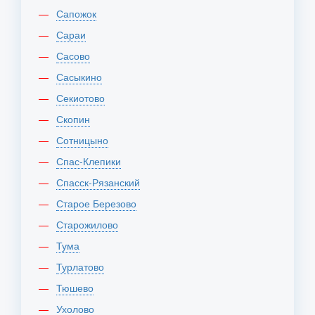
Сапожок
Сараи
Сасово
Сасыкино
Секиотово
Скопин
Сотницыно
Спас-Клепики
Спасск-Рязанский
Старое Березово
Старожилово
Тума
Турлатово
Тюшево
Ухолово