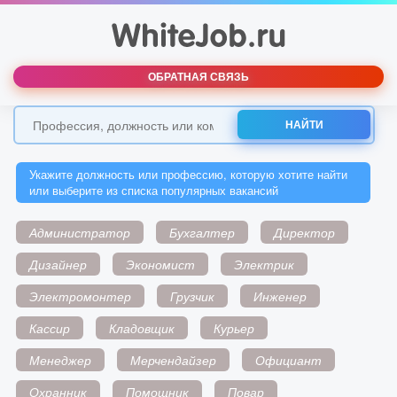
ОБРАТНАЯ СВЯЗЬ
НАЙТИ
Укажите должность или профессию, которую хотите найти
или выберите из списка популярных вакансий
Администратор
Бухгалтер
Директор
Дизайнер
Экономист
Электрик
Электромонтер
Грузчик
Инженер
Кассир
Кладовщик
Курьер
Менеджер
Мерчендайзер
Официант
Охранник
Помощник
Повар