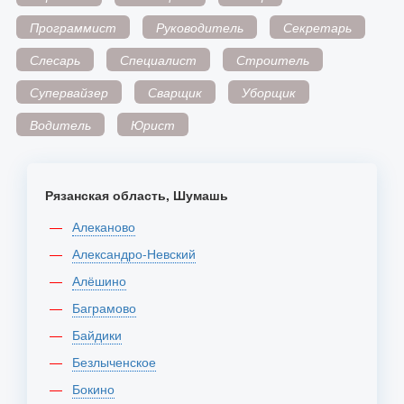
Программист
Руководитель
Секретарь
Слесарь
Специалист
Строитель
Супервайзер
Сварщик
Уборщик
Водитель
Юрист
Рязанская область, Шумашь
Алеканово
Александро-Невский
Алёшино
Баграмово
Байдики
Безлыченское
Бокино