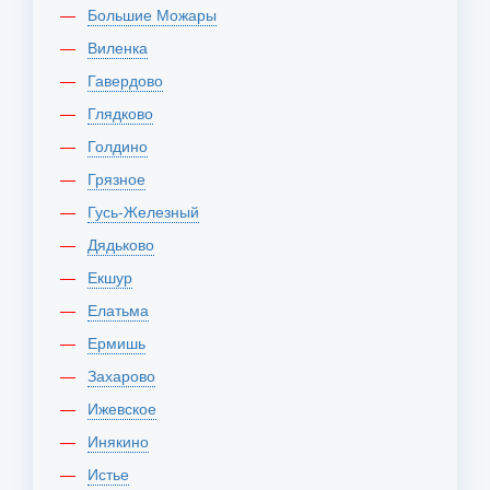
Большие Можары
Виленка
Гавердово
Глядково
Голдино
Грязное
Гусь-Железный
Дядьково
Екшур
Елатьма
Ермишь
Захарово
Ижевское
Инякино
Истье