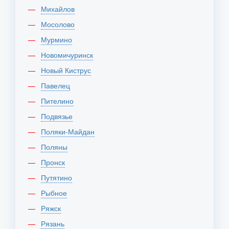
Михайлов
Мосолово
Мурмино
Новомичуринск
Новый Киструс
Павелец
Пителино
Подвязье
Поляки-Майдан
Поляны
Пронск
Путятино
Рыбное
Ряжск
Рязань