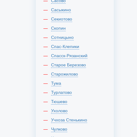
Сасово
Сасыкино
Секиотово
Скопин
Сотницыно
Спас-Клепики
Спасск-Рязанский
Старое Березово
Старожилово
Тума
Турлатово
Тюшево
Ухолово
Учхоза Стенькино
Чулково