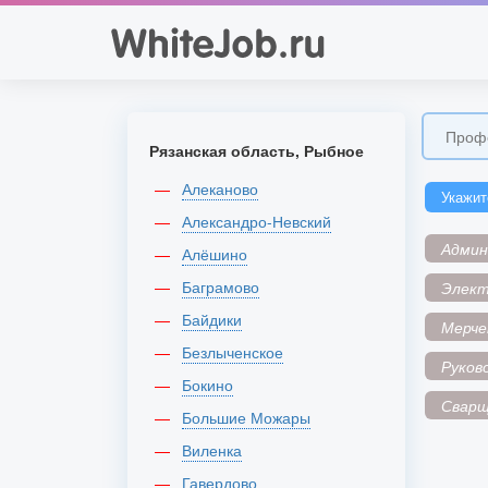
Рязанская область, Рыбное
Алеканово
Укажит
Александро-Невский
Адми
Алёшино
Баграмово
Элек
Байдики
Мерче
Безлыченское
Руков
Бокино
Сварщ
Большие Можары
Виленка
Гавердово