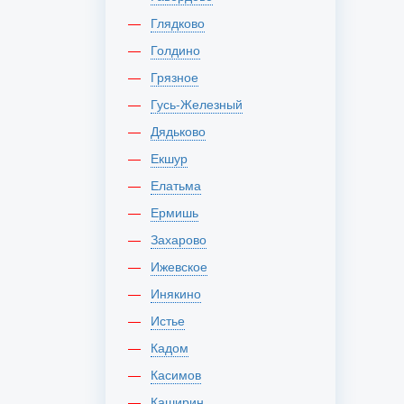
Глядково
Голдино
Грязное
Гусь-Железный
Дядьково
Екшур
Елатьма
Ермишь
Захарово
Ижевское
Инякино
Истье
Кадом
Касимов
Каширин