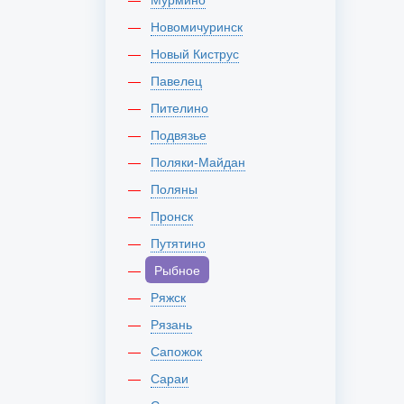
Новомичуринск
Новый Киструс
Павелец
Пителино
Подвязье
Поляки-Майдан
Поляны
Пронск
Путятино
Рыбное
Ряжск
Рязань
Сапожок
Сараи