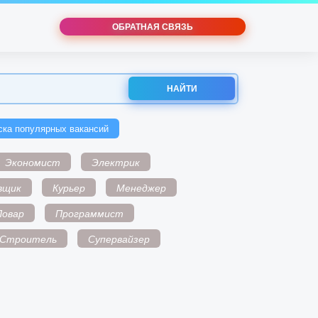
ОБРАТНАЯ СВЯЗЬ
НАЙТИ
ска популярных вакансий
Экономист
Электрик
вщик
Курьер
Менеджер
Повар
Программист
Строитель
Супервайзер