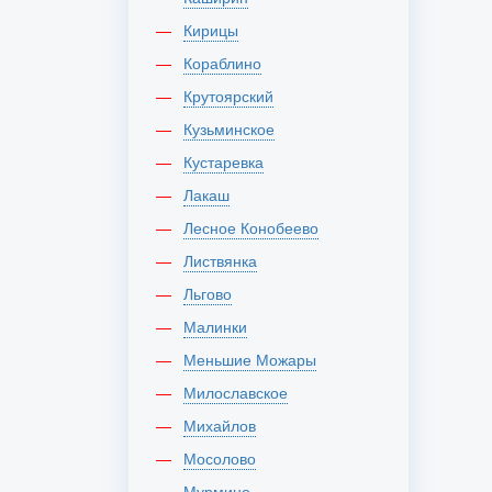
Кирицы
Кораблино
Крутоярский
Кузьминское
Кустаревка
Лакаш
Лесное Конобеево
Листвянка
Льгово
Малинки
Меньшие Можары
Милославское
Михайлов
Мосолово
Мурмино