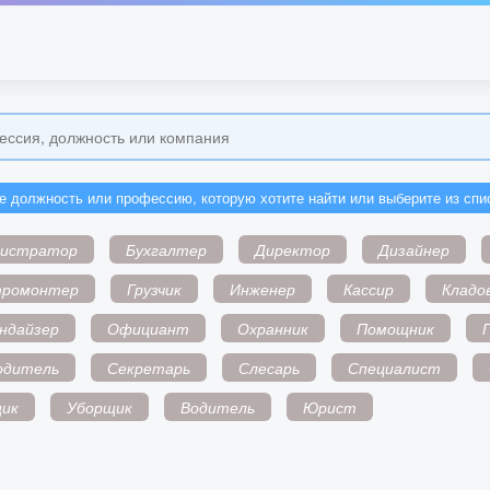
е должность или профессию, которую хотите найти или выберите из спи
нистратор
Бухгалтер
Директор
Дизайнер
тромонтер
Грузчик
Инженер
Кассир
Кладо
ндайзер
Официант
Охранник
Помощник
одитель
Секретарь
Слесарь
Специалист
ик
Уборщик
Водитель
Юрист