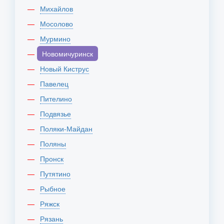
Михайлов
Мосолово
Мурмино
Новомичуринск
Новый Киструс
Павелец
Пителино
Подвязье
Поляки-Майдан
Поляны
Пронск
Путятино
Рыбное
Ряжск
Рязань