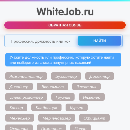
ОБРАТНАЯ СВЯЗЬ
НАЙТИ
Укажите должность или профессию, которую хотите найти
или выберите из списка популярных вакансий
Администратор
Бухгалтер
Директор
Дизайнер
Экономист
Электрик
Электромонтер
Грузчик
Инженер
Кассир
Кладовщик
Курьер
Менеджер
Мерчендайзер
Официант
Охранник
Помощник
Повар