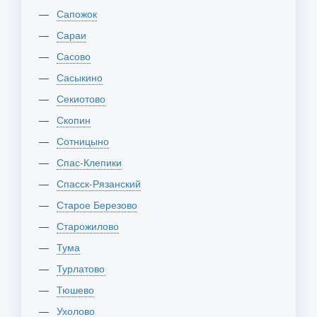
Сапожок
Сараи
Сасово
Сасыкино
Секиотово
Скопин
Сотницыно
Спас-Клепики
Спасск-Рязанский
Старое Березово
Старожилово
Тума
Турлатово
Тюшево
Ухолово