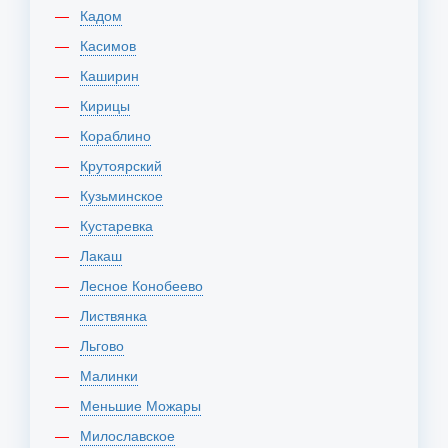
Кадом
Касимов
Каширин
Кирицы
Кораблино
Крутоярский
Кузьминское
Кустаревка
Лакаш
Лесное Конобеево
Листвянка
Льгово
Малинки
Меньшие Можары
Милославское