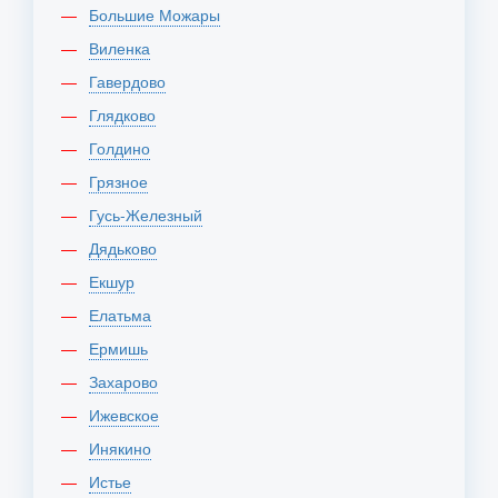
Большие Можары
Виленка
Гавердово
Глядково
Голдино
Грязное
Гусь-Железный
Дядьково
Екшур
Елатьма
Ермишь
Захарово
Ижевское
Инякино
Истье