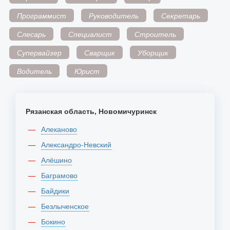
Программист
Руководитель
Секретарь
Слесарь
Специалист
Строитель
Супервайзер
Сварщик
Уборщик
Водитель
Юрист
Рязанская область, Новомичуринск
Алеканово
Александро-Невский
Алёшино
Баграмово
Байдики
Безлыченское
Бокино