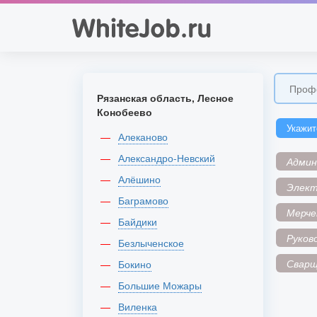
Рязанская область, Лесное
Конобеево
Укажит
Алеканово
Александро-Невский
Адми
Алёшино
Элек
Баграмово
Мерче
Байдики
Руков
Безлыченское
Сварщ
Бокино
Большие Можары
Виленка