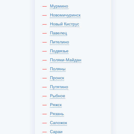
Мурмино
Новомичуринск
Новый Киструс
Павелец
Пителино
Подвязье
Поляки-Майдан
Поляны
Пронск
Путятино
Рыбное
Ряжск
Рязань
Сапожок
Сараи