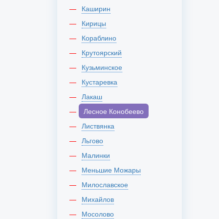
Каширин
Кирицы
Кораблино
Крутоярский
Кузьминское
Кустаревка
Лакаш
Лесное Конобеево
Листвянка
Льгово
Малинки
Меньшие Можары
Милославское
Михайлов
Мосолово