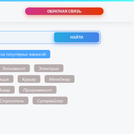
ОБРАТНАЯ СВЯЗЬ
НАЙТИ
ска популярных вакансий
Экономист
Электрик
вщик
Курьер
Менеджер
Повар
Программист
Строитель
Супервайзер