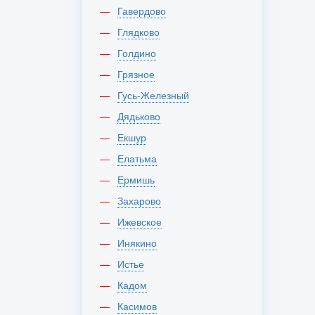
Гавердово
Глядково
Голдино
Грязное
Гусь-Железный
Дядьково
Екшур
Елатьма
Ермишь
Захарово
Ижевское
Инякино
Истье
Кадом
Касимов