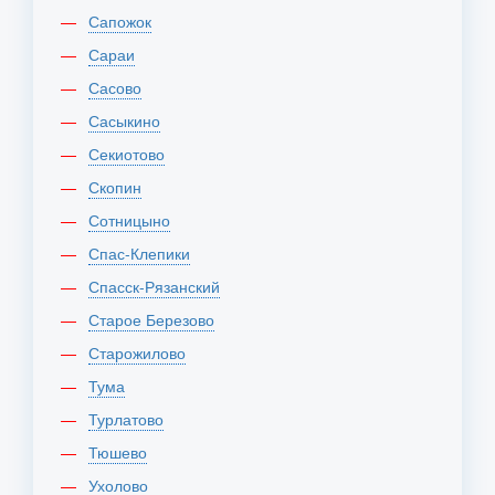
Сапожок
Сараи
Сасово
Сасыкино
Секиотово
Скопин
Сотницыно
Спас-Клепики
Спасск-Рязанский
Старое Березово
Старожилово
Тума
Турлатово
Тюшево
Ухолово