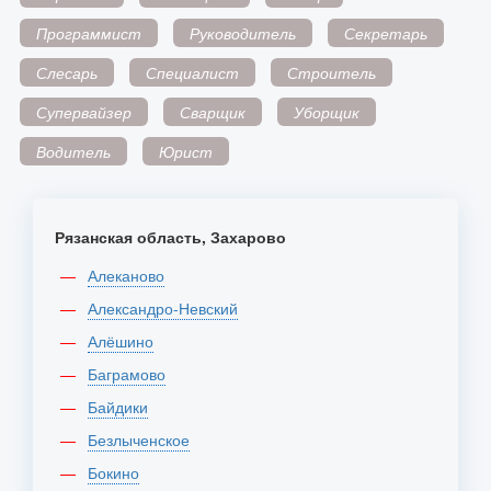
Программист
Руководитель
Секретарь
Слесарь
Специалист
Строитель
Супервайзер
Сварщик
Уборщик
Водитель
Юрист
Рязанская область, Захарово
Алеканово
Александро-Невский
Алёшино
Баграмово
Байдики
Безлыченское
Бокино