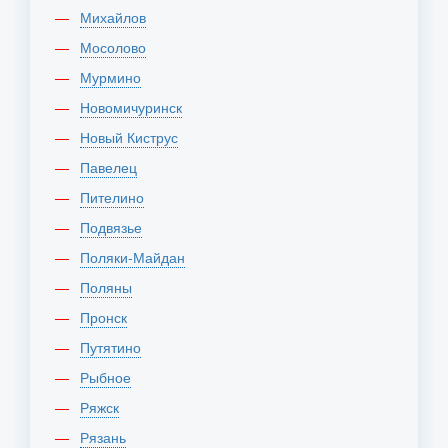
Михайлов
Мосолово
Мурмино
Новомичуринск
Новый Киструс
Павелец
Пителино
Подвязье
Поляки-Майдан
Поляны
Пронск
Путятино
Рыбное
Ряжск
Рязань