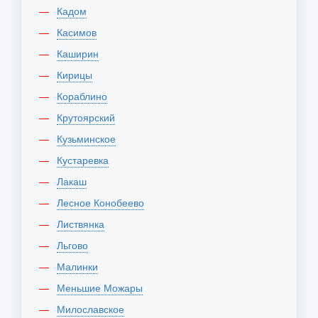
Кадом
Касимов
Каширин
Кирицы
Кораблино
Крутоярский
Кузьминское
Кустаревка
Лакаш
Лесное Конобеево
Листвянка
Льгово
Малинки
Меньшие Можары
Милославское