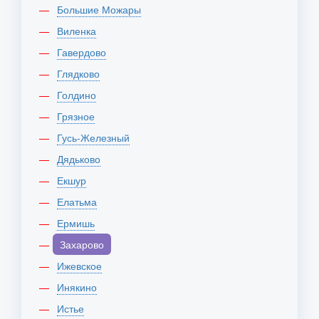
Большие Можары
Виленка
Гавердово
Глядково
Голдино
Грязное
Гусь-Железный
Дядьково
Екшур
Елатьма
Ермишь
Захарово
Ижевское
Инякино
Истье