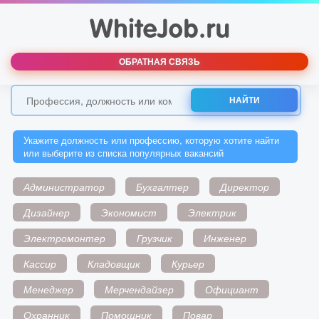
ОБРАТНАЯ СВЯЗЬ
НАЙТИ
Укажите должность или профессию, которую хотите найти
или выберите из списка популярных вакансий
Администратор
Бухгалтер
Директор
Дизайнер
Экономист
Электрик
Электромонтер
Грузчик
Инженер
Кассир
Кладовщик
Курьер
Менеджер
Мерчендайзер
Официант
Охранник
Помощник
Повар