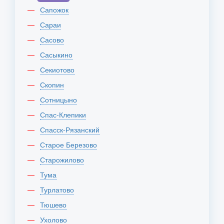
Сапожок
Сараи
Сасово
Сасыкино
Секиотово
Скопин
Сотницыно
Спас-Клепики
Спасск-Рязанский
Старое Березово
Старожилово
Тума
Турлатово
Тюшево
Ухолово