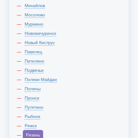
Михайлов
Мосолово
Мурмино
Новомичуринск
Новый Киструс
Павелец
Пителино
Подвязье
Поляки-Майдан
Поляны
Пронск
Путятино
Рыбное
Ряжск
Рязань