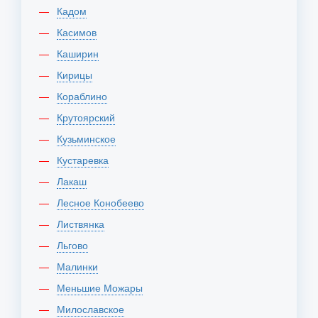
Кадом
Касимов
Каширин
Кирицы
Кораблино
Крутоярский
Кузьминское
Кустаревка
Лакаш
Лесное Конобеево
Листвянка
Льгово
Малинки
Меньшие Можары
Милославское