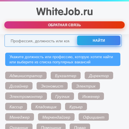
ОБРАТНАЯ СВЯЗЬ
НАЙТИ
Укажите должность или профессию, которую хотите найти
или выберите из списка популярных вакансий
Администратор
Бухгалтер
Директор
Дизайнер
Экономист
Электрик
Электромонтер
Грузчик
Инженер
Кассир
Кладовщик
Курьер
Менеджер
Мерчендайзер
Официант
Охранник
Помощник
Повар