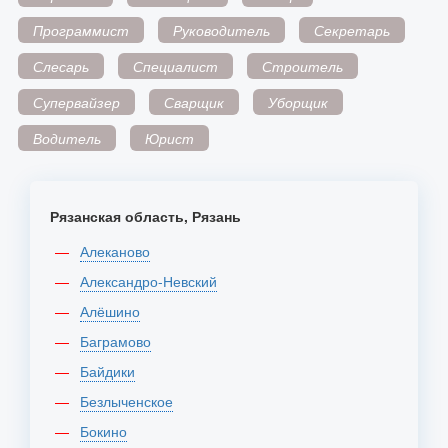
Программист
Руководитель
Секретарь
Слесарь
Специалист
Строитель
Супервайзер
Сварщик
Уборщик
Водитель
Юрист
Рязанская область, Рязань
Алеканово
Александро-Невский
Алёшино
Баграмово
Байдики
Безлыченское
Бокино