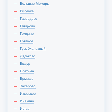
Большие Можары
Виленка
Гавердово
Глядково
Голдино
Грязное
Гусь-Железный
Дядьково
Екшур
Елатьма
Ермишь
Захарово
Ижевское
Инякино
Истье