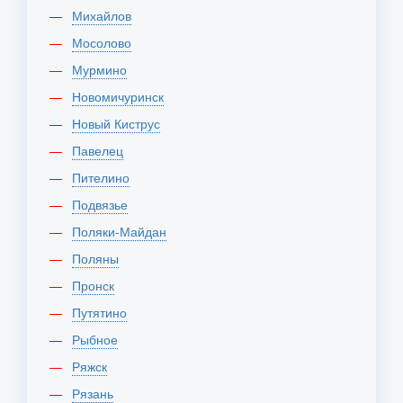
Михайлов
Мосолово
Мурмино
Новомичуринск
Новый Киструс
Павелец
Пителино
Подвязье
Поляки-Майдан
Поляны
Пронск
Путятино
Рыбное
Ряжск
Рязань