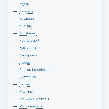
Кадом
Касимов
Каширин
Кирицы
Кораблино
Крутоярский
Кузьминское
Кустаревка
Лакаш
Лесное Конобеево
Листвянка
Льгово
Малинки
Меньшие Можары
Милославское