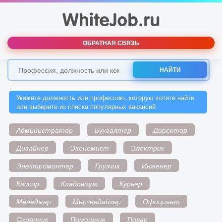
ОБРАТНАЯ СВЯЗЬ
НАЙТИ
Укажите должность или профессию, которую хотите найти
или выберите из списка популярных вакансий
Администратор
Бухгалтер
Директор
Дизайнер
Экономист
Электрик
Электромонтер
Грузчик
Инженер
Кассир
Кладовщик
Курьер
Менеджер
Мерчендайзер
Официант
Охранник
Помощник
Повар