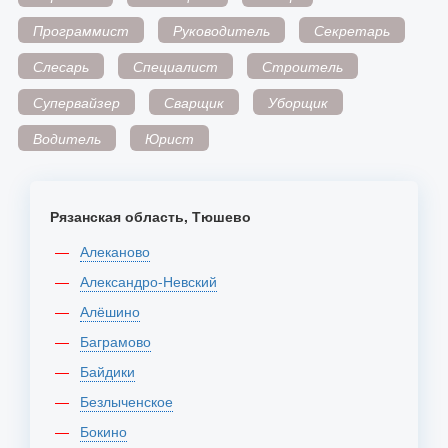
Программист
Руководитель
Секретарь
Слесарь
Специалист
Строитель
Супервайзер
Сварщик
Уборщик
Водитель
Юрист
Рязанская область, Тюшево
Алеканово
Александро-Невский
Алёшино
Баграмово
Байдики
Безлыченское
Бокино