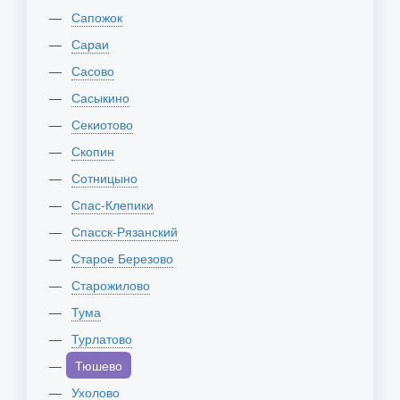
Сапожок
Сараи
Сасово
Сасыкино
Секиотово
Скопин
Сотницыно
Спас-Клепики
Спасск-Рязанский
Старое Березово
Старожилово
Тума
Турлатово
Тюшево
Ухолово