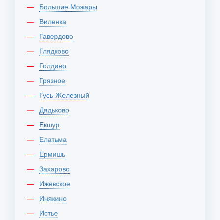
Большие Можары
Виленка
Гавердово
Глядково
Голдино
Грязное
Гусь-Железный
Дядьково
Екшур
Елатьма
Ермишь
Захарово
Ижевское
Инякино
Истье