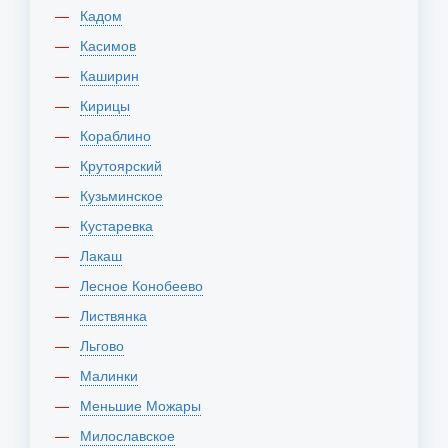
Кадом
Касимов
Каширин
Кирицы
Кораблино
Крутоярский
Кузьминское
Кустаревка
Лакаш
Лесное Конобеево
Листвянка
Льгово
Малинки
Меньшие Можары
Милославское