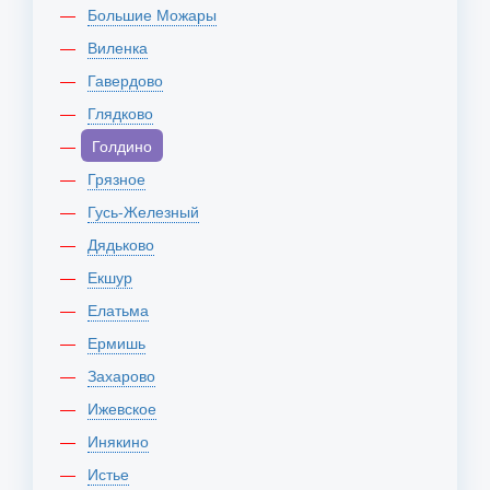
Большие Можары
Виленка
Гавердово
Глядково
Голдино
Грязное
Гусь-Железный
Дядьково
Екшур
Елатьма
Ермишь
Захарово
Ижевское
Инякино
Истье