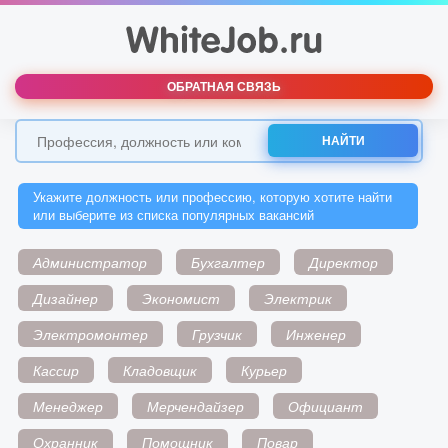
ОБРАТНАЯ СВЯЗЬ
НАЙТИ
Укажите должность или профессию, которую хотите найти
или выберите из списка популярных вакансий
Администратор
Бухгалтер
Директор
Дизайнер
Экономист
Электрик
Электромонтер
Грузчик
Инженер
Кассир
Кладовщик
Курьер
Менеджер
Мерчендайзер
Официант
Охранник
Помощник
Повар