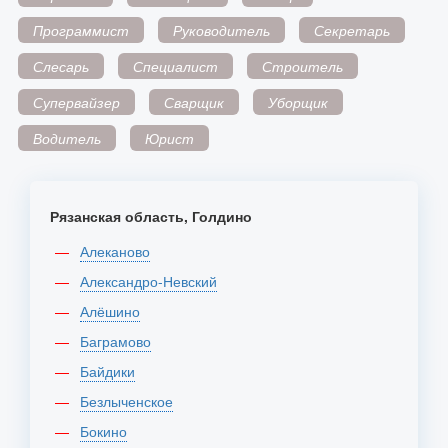
Программист
Руководитель
Секретарь
Слесарь
Специалист
Строитель
Супервайзер
Сварщик
Уборщик
Водитель
Юрист
Рязанская область, Голдино
Алеканово
Александро-Невский
Алёшино
Баграмово
Байдики
Безлыченское
Бокино