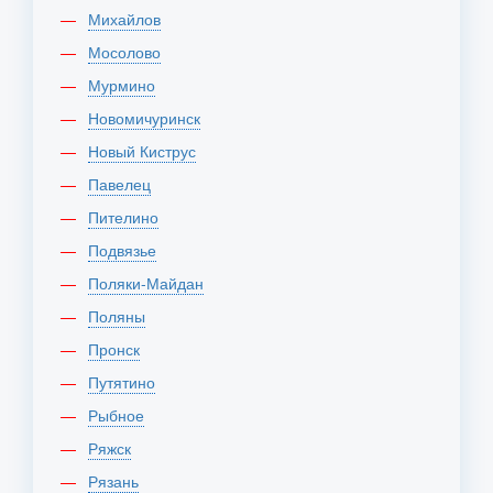
Михайлов
Мосолово
Мурмино
Новомичуринск
Новый Киструс
Павелец
Пителино
Подвязье
Поляки-Майдан
Поляны
Пронск
Путятино
Рыбное
Ряжск
Рязань