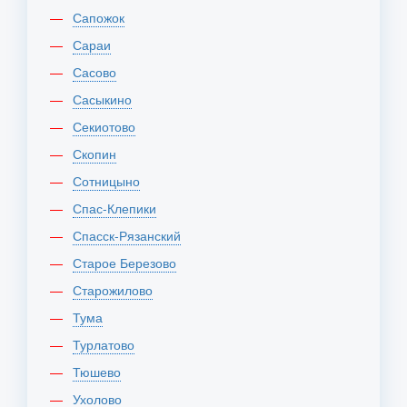
Сапожок
Сараи
Сасово
Сасыкино
Секиотово
Скопин
Сотницыно
Спас-Клепики
Спасск-Рязанский
Старое Березово
Старожилово
Тума
Турлатово
Тюшево
Ухолово