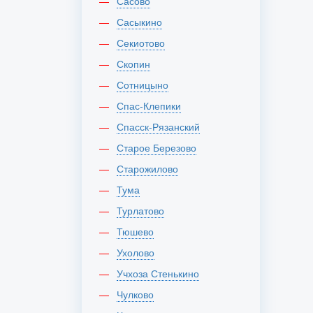
Сасово
Сасыкино
Секиотово
Скопин
Сотницыно
Спас-Клепики
Спасск-Рязанский
Старое Березово
Старожилово
Тума
Турлатово
Тюшево
Ухолово
Учхоза Стенькино
Чулково