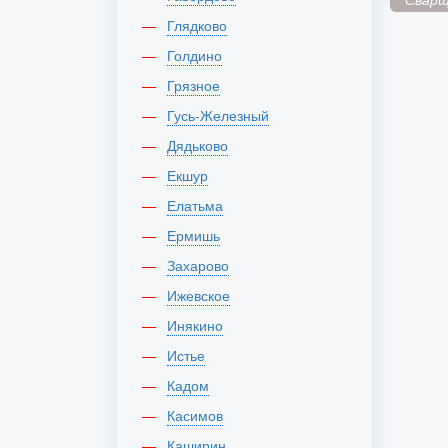
Глядково
Голдино
Грязное
Гусь-Железный
Дядьково
Екшур
Елатьма
Ермишь
Захарово
Ижевское
Инякино
Истье
Кадом
Касимов
Каширин