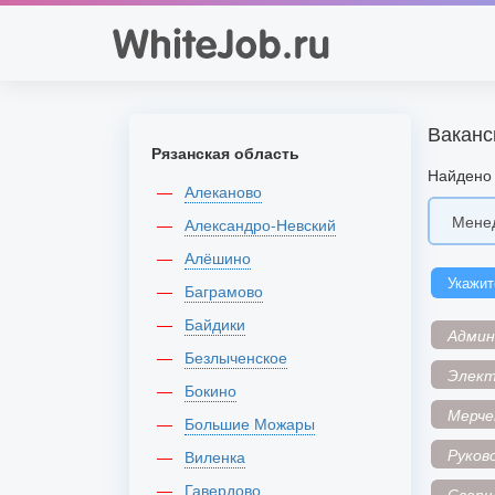
Ваканс
Рязанская область
Найдено 
Алеканово
Александро-Невский
Алёшино
Укажит
Баграмово
Байдики
Адми
Безлыченское
Элек
Бокино
Мерче
Большие Можары
Руков
Виленка
Гавердово
Сварщ