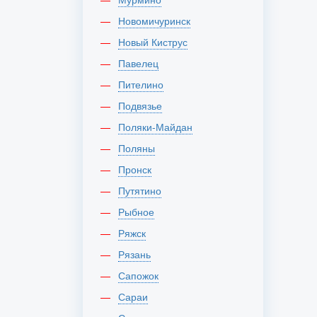
Новомичуринск
Новый Киструс
Павелец
Пителино
Подвязье
Поляки-Майдан
Поляны
Пронск
Путятино
Рыбное
Ряжск
Рязань
Сапожок
Сараи