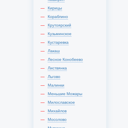
Кирицы
Кораблино
Крутоярский
Кузьминское
Кустаревка
Лакаш
Лесное Конобеево
Листвянка
Льгово
Малинки
Меньшие Можары
Милославское
Михайлов
Мосолово
Мурмино