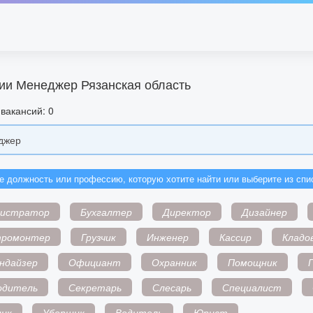
ии Менеджер Рязанская область
вакансий: 0
е должность или профессию, которую хотите найти или выберите из спи
нистратор
Бухгалтер
Директор
Дизайнер
тромонтер
Грузчик
Инженер
Кассир
Кладо
ндайзер
Официант
Охранник
Помощник
одитель
Секретарь
Слесарь
Специалист
ик
Уборщик
Водитель
Юрист