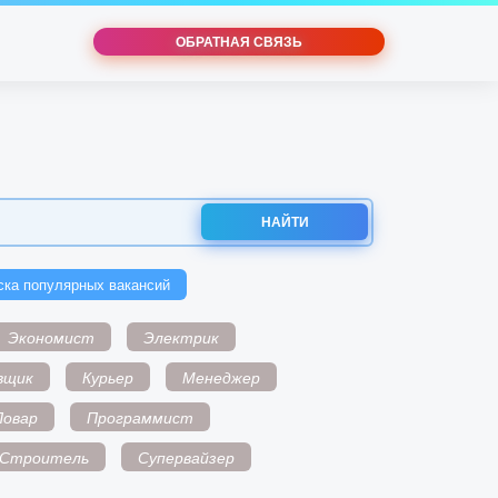
ОБРАТНАЯ СВЯЗЬ
НАЙТИ
ска популярных вакансий
Экономист
Электрик
вщик
Курьер
Менеджер
Повар
Программист
Строитель
Супервайзер