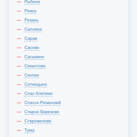
Рыбное
Ряжск
Рязань
Сапожок
Сараи
Сасово
Сасыкино
Секиотово
Скопин
Сотницыно
Спас-Клепики
Спасск-Рязанский
Старое Березово
Старожилово
Тума