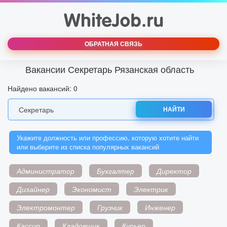
ОБРАТНАЯ СВЯЗЬ
Вакансии Секретарь Рязанская область
Найдено вакансий: 0
НАЙТИ
Укажите должность или профессию, которую хотите найти
или выберите из списка популярных вакансий
Администратор
Бухгалтер
Директор
Дизайнер
Экономист
Электрик
Электромонтер
Грузчик
Инженер
Кассир
Кладовщик
Курьер