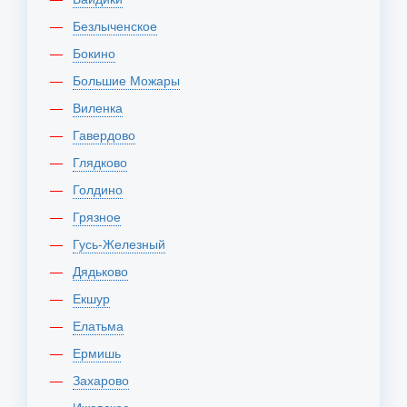
Безлыченское
Бокино
Большие Можары
Виленка
Гавердово
Глядково
Голдино
Грязное
Гусь-Железный
Дядьково
Екшур
Елатьма
Ермишь
Захарово