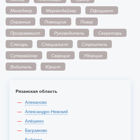
Менеджер
Мерчендайзер
Официант
Охранник
Помощник
Повар
Программист
Руководитель
Секретарь
Слесарь
Специалист
Строитель
Супервайзер
Сварщик
Уборщик
Водитель
Юрист
Рязанская область
Алеканово
Александро-Невский
Алёшино
Баграмово
Байдики