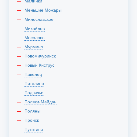
Малинки
Меньшие Можары
Милославское
Михайлов
Мосолово
Мурмино
Новомичуринск
Новый Киструс
Павелец
Пителино
Подвязье
Поляки-Майдан
Поляны
Пронск
Путятино