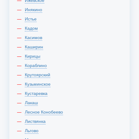
Ижевское
Инякино
Истье
Кадом
Касимов
Каширин
Кирицы
Кораблино
Крутоярский
Кузьминское
Кустаревка
Лакаш
Лесное Конобеево
Листвянка
Льгово