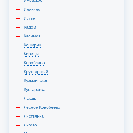
Ижевское
Инякино
Истье
Кадом
Касимов
Каширин
Кирицы
Кораблино
Крутоярский
Кузьминское
Кустаревка
Лакаш
Лесное Конобеево
Листвянка
Льгово