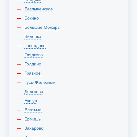
Безлыченское
Бокино
Большие Можары
Виленка
Гавердово
Глядково
Голдино
Грязное
Гусь-Железный
Дядьково
Екшур
Елатьма
Ермишь
Захарово