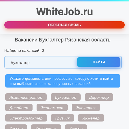
ОБРАТНАЯ СВЯЗЬ
Вакансии Бухгалтер Рязанская область
Найдено вакансий: 0
НАЙТИ
Укажите должность или профессию, которую хотите найти
или выберите из списка популярных вакансий
Администратор
Бухгалтер
Директор
Дизайнер
Экономист
Электрик
Электромонтер
Грузчик
Инженер
Кассир
Кладовщик
Курьер