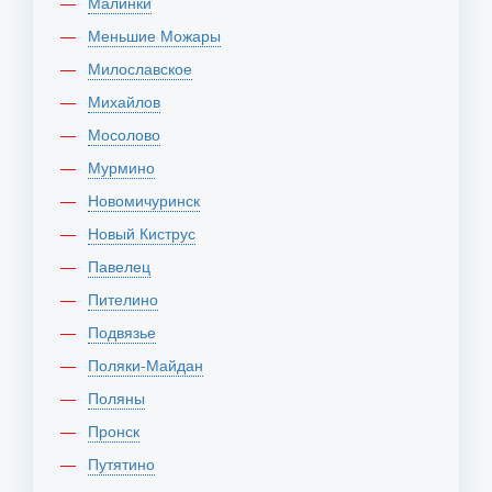
Малинки
Меньшие Можары
Милославское
Михайлов
Мосолово
Мурмино
Новомичуринск
Новый Киструс
Павелец
Пителино
Подвязье
Поляки-Майдан
Поляны
Пронск
Путятино