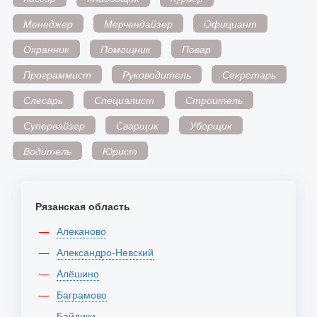
Менеджер
Мерчендайзер
Официант
Охранник
Помощник
Повар
Программист
Руководитель
Секретарь
Слесарь
Специалист
Строитель
Супервайзер
Сварщик
Уборщик
Водитель
Юрист
Рязанская область
Алеканово
Александро-Невский
Алёшино
Баграмово
Байдики