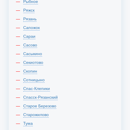
Рыбное
Ряжск
Рязань
Сапожок
Сараи
Сасово
Сасыкино
Секиотово
Скопин
Сотницыно
Спас-Клепики
Спасск-Рязанский
Старое Березово
Старожилово
Тума