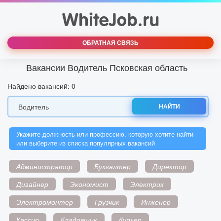
ОБРАТНАЯ СВЯЗЬ
Вакансии Водитель Псковская область
Найдено вакансий: 0
НАЙТИ
Укажите должность или профессию, которую хотите найти
или выберите из списка популярных вакансий
Администратор
Бухгалтер
Директор
Дизайнер
Экономист
Электрик
Электромонтер
Грузчик
Инженер
Кассир
Кладовщик
Курьер