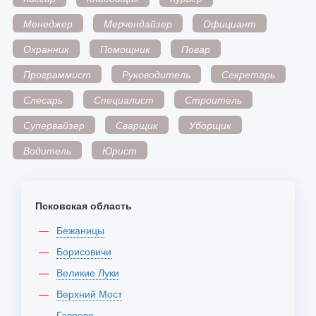
Менеджер
Мерчендайзер
Официант
Охранник
Помощник
Повар
Программист
Руководитель
Секретарь
Слесарь
Специалист
Строитель
Супервайзер
Сварщик
Уборщик
Водитель
Юрист
Псковская область
Бежаницы
Борисовичи
Великие Луки
Верхний Мост
Гаврово