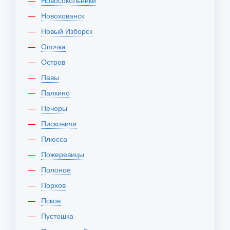
Новосокольники
Новохованск
Новый Изборск
Опочка
Остров
Павы
Палкино
Печоры
Писковичи
Плюсса
Пожеревицы
Полоное
Порхов
Псков
Пустошка