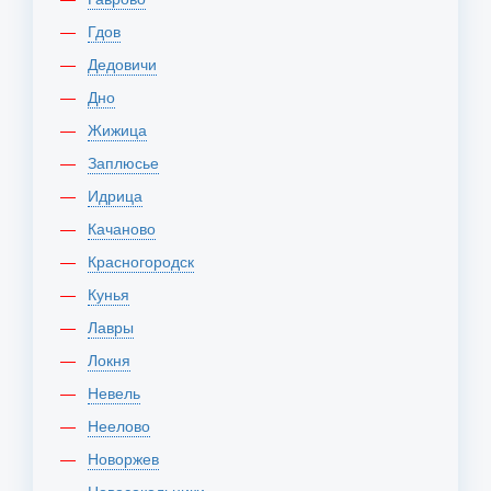
Гдов
Дедовичи
Дно
Жижица
Заплюсье
Идрица
Качаново
Красногородск
Кунья
Лавры
Локня
Невель
Неелово
Новоржев