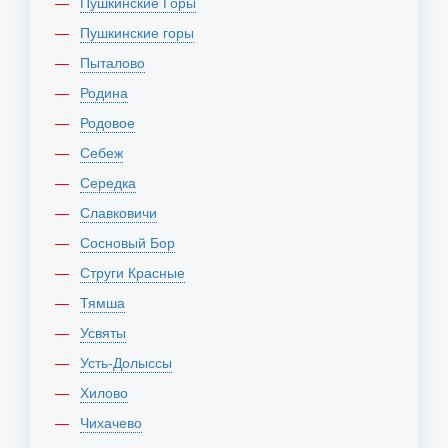
Пушкинские Горы
Пушкинские горы
Пыталово
Родина
Родовое
Себеж
Середка
Славковичи
Сосновый Бор
Струги Красные
Тямша
Усвяты
Усть-Долыссы
Хилово
Чихачево