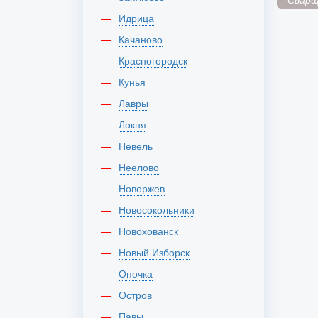
Идрица
Качаново
Красногородск
Кунья
Лавры
Локня
Невель
Неелово
Новоржев
Новосокольники
Новохованск
Новый Изборск
Опочка
Остров
Павы