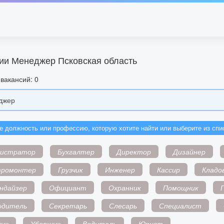
ии Менеджер Псковская область
вакансий: 0
е должность или профессию, которую хотите найти или выберите из спи
нистратор
Бухгалтер
Директор
Дизайнер
тромонтер
Грузчик
Инженер
Кассир
Кладо
ндайзер
Официант
Охранник
Помощник
одитель
Секретарь
Слесарь
Специалист
ик
Уборщик
Водитель
Юрист