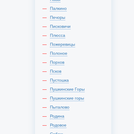
Палкино
Печоры
Писковичи
Плюсса
Пожеревицы
Полоное
Порхов
Псков
Пустошка
Пушкинские Горы
Пушкинские горы
Пыталово
Родина
Родовое
Себеж