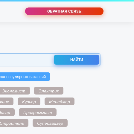
ОБРАТНАЯ СВЯЗЬ
НАЙТИ
ска популярных вакансий
Экономист
Электрик
вщик
Курьер
Менеджер
Повар
Программист
Строитель
Супервайзер