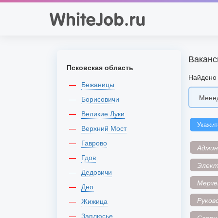
Ваканс
Псковская область
Найдено 
Бежаницы
Борисовичи
Великие Луки
Укажит
Верхний Мост
Гаврово
Адми
Гдов
Элек
Дедовичи
Мерче
Дно
Руков
Жижица
Заплюсье
Сварщ