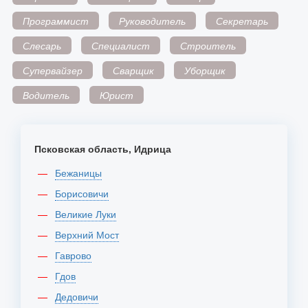
Программист
Руководитель
Секретарь
Слесарь
Специалист
Строитель
Супервайзер
Сварщик
Уборщик
Водитель
Юрист
Псковская область, Идрица
Бежаницы
Борисовичи
Великие Луки
Верхний Мост
Гаврово
Гдов
Дедовичи