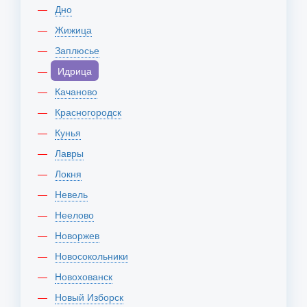
Дно
Жижица
Заплюсье
Идрица
Качаново
Красногородск
Кунья
Лавры
Локня
Невель
Неелово
Новоржев
Новосокольники
Новохованск
Новый Изборск