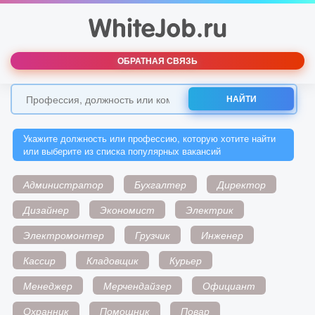
ОБРАТНАЯ СВЯЗЬ
НАЙТИ
Укажите должность или профессию, которую хотите найти
или выберите из списка популярных вакансий
Администратор
Бухгалтер
Директор
Дизайнер
Экономист
Электрик
Электромонтер
Грузчик
Инженер
Кассир
Кладовщик
Курьер
Менеджер
Мерчендайзер
Официант
Охранник
Помощник
Повар