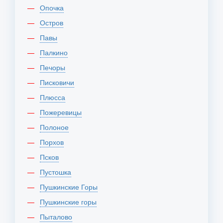
Опочка
Остров
Павы
Палкино
Печоры
Писковичи
Плюсса
Пожеревицы
Полоное
Порхов
Псков
Пустошка
Пушкинские Горы
Пушкинские горы
Пыталово