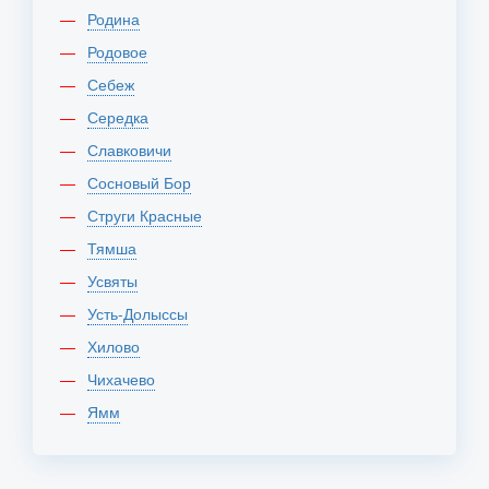
Родина
Родовое
Себеж
Середка
Славковичи
Сосновый Бор
Струги Красные
Тямша
Усвяты
Усть-Долыссы
Хилово
Чихачево
Ямм