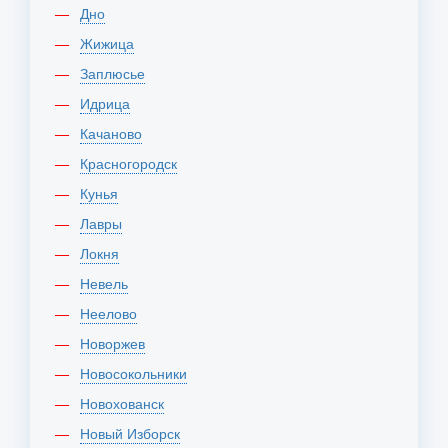
Дно
Жижица
Заплюсье
Идрица
Качаново
Красногородск
Кунья
Лавры
Локня
Невель
Неелово
Новоржев
Новосокольники
Новохованск
Новый Изборск