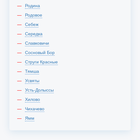
Родина
Родовое
Себеж
Середка
Славковичи
Сосновый Бор
Струги Красные
Тямша
Усвяты
Усть-Долыссы
Хилово
Чихачево
Ямм