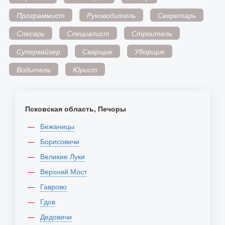
Программист
Руководитель
Секретарь
Слесарь
Специалист
Строитель
Супервайзер
Сварщик
Уборщик
Водитель
Юрист
Псковская область, Печоры
Бежаницы
Борисовичи
Великие Луки
Верхний Мост
Гаврово
Гдов
Дедовичи