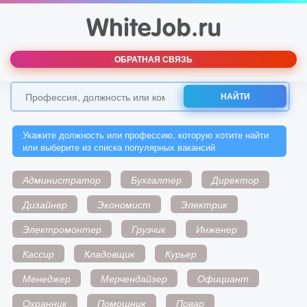
ОБРАТНАЯ СВЯЗЬ
НАЙТИ
Укажите должность или профессию, которую хотите найти
или выберите из списка популярных вакансий
Администратор
Бухгалтер
Директор
Дизайнер
Экономист
Электрик
Электромонтер
Грузчик
Инженер
Кассир
Кладовщик
Курьер
Менеджер
Мерчендайзер
Официант
Охранник
Помощник
Повар