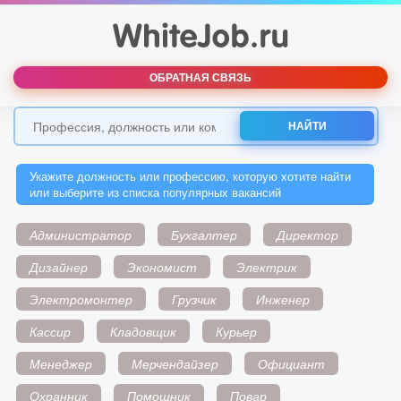
ОБРАТНАЯ СВЯЗЬ
НАЙТИ
Укажите должность или профессию, которую хотите найти
или выберите из списка популярных вакансий
Администратор
Бухгалтер
Директор
Дизайнер
Экономист
Электрик
Электромонтер
Грузчик
Инженер
Кассир
Кладовщик
Курьер
Менеджер
Мерчендайзер
Официант
Охранник
Помощник
Повар