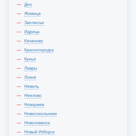
Дно
Жижица
Заплюсье
Идрица
Качаново
Красногородск
Кунья
Лавры
Локня
Невель
Неелово
Новоржев
Новосокольники
Новохованск
Новый Изборск