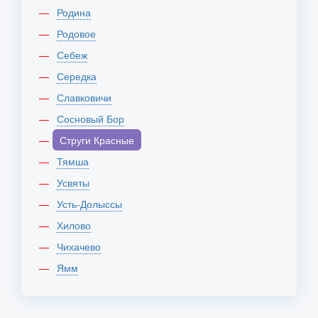
Родина
Родовое
Себеж
Середка
Славковичи
Сосновый Бор
Струги Красные
Тямша
Усвяты
Усть-Долыссы
Хилово
Чихачево
Ямм