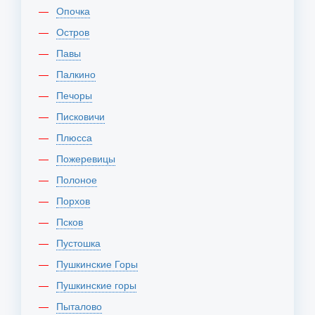
Опочка
Остров
Павы
Палкино
Печоры
Писковичи
Плюсса
Пожеревицы
Полоное
Порхов
Псков
Пустошка
Пушкинские Горы
Пушкинские горы
Пыталово