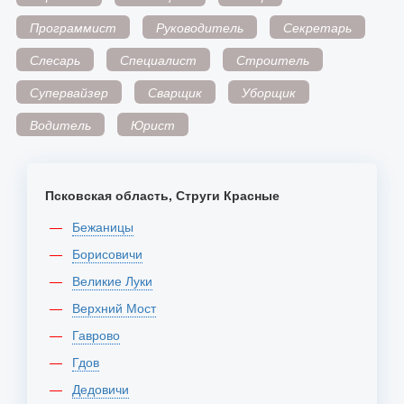
Программист
Руководитель
Секретарь
Слесарь
Специалист
Строитель
Супервайзер
Сварщик
Уборщик
Водитель
Юрист
Псковская область, Струги Красные
Бежаницы
Борисовичи
Великие Луки
Верхний Мост
Гаврово
Гдов
Дедовичи