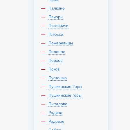
Палкино
Печоры
Писковичи
Плюсса
Пожеревицы
Полоное
Порхов
Псков
Пустошка
Пушкинские Горы
Пушкинские горы
Пыталово
Родина
Родовое
Себеж