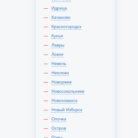
Идрица
Качаново
Красногородск
Кунья
Лавры
Локня
Невель
Неелово
Новоржев
Новосокольники
Новохованск
Новый Изборск
Опочка
Остров
Павы