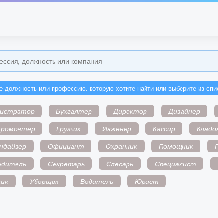
е должность или профессию, которую хотите найти или выберите из спи
нистратор
Бухгалтер
Директор
Дизайнер
тромонтер
Грузчик
Инженер
Кассир
Кладо
ндайзер
Официант
Охранник
Помощник
одитель
Секретарь
Слесарь
Специалист
ик
Уборщик
Водитель
Юрист