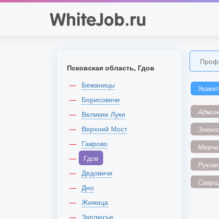
Псковская область, Гдов
Бежаницы
Укажит
Борисовичи
Адми
Великие Луки
Верхний Мост
Элек
Гаврово
Мерче
Гдов
Руков
Дедовичи
Сварщ
Дно
Жижица
Заплюсье