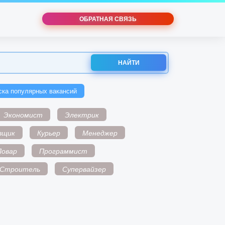
ОБРАТНАЯ СВЯЗЬ
НАЙТИ
ска популярных вакансий
Экономист
Электрик
вщик
Курьер
Менеджер
Повар
Программист
Строитель
Супервайзер