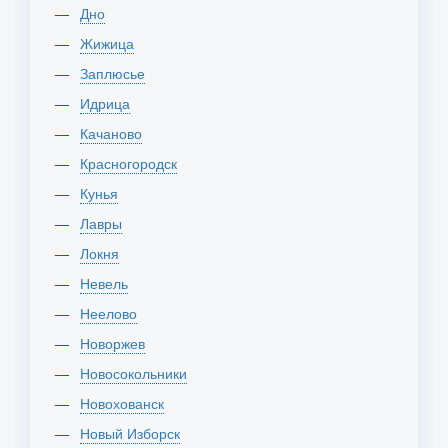
Дно
Жижица
Заплюсье
Идрица
Качаново
Красногородск
Кунья
Лавры
Локня
Невель
Неелово
Новоржев
Новосокольники
Новохованск
Новый Изборск