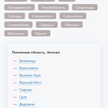
Программист
Руководитель
Секретарь
Слесарь
Специалист
Строитель
Супервайзер
Сварщик
Уборщик
Водитель
Юрист
Псковская область, Хилово
Бежаницы
Борисовичи
Великие Луки
Верхний Мост
Гаврово
Гдов
Дедовичи