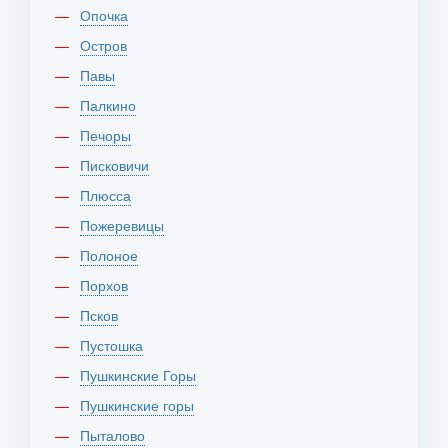
Опочка
Остров
Павы
Палкино
Печоры
Писковичи
Плюсса
Пожеревицы
Полоное
Порхов
Псков
Пустошка
Пушкинские Горы
Пушкинские горы
Пыталово