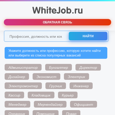
ОБРАТНАЯ СВЯЗЬ
НАЙТИ
Укажите должность или профессию, которую хотите найти
или выберите из списка популярных вакансий
Администратор
Бухгалтер
Директор
Дизайнер
Экономист
Электрик
Электромонтер
Грузчик
Инженер
Кассир
Кладовщик
Курьер
Менеджер
Мерчендайзер
Официант
Охранник
Помощник
Повар