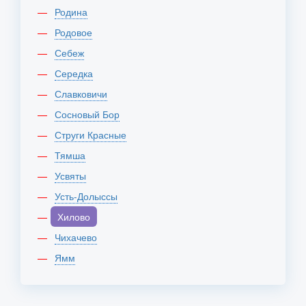
Родина
Родовое
Себеж
Середка
Славковичи
Сосновый Бор
Струги Красные
Тямша
Усвяты
Усть-Долыссы
Хилово
Чихачево
Ямм