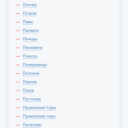
Опочка
Остров
Павы
Палкино
Печоры
Писковичи
Плюсса
Пожеревицы
Полоное
Порхов
Псков
Пустошка
Пушкинские Горы
Пушкинские горы
Пыталово