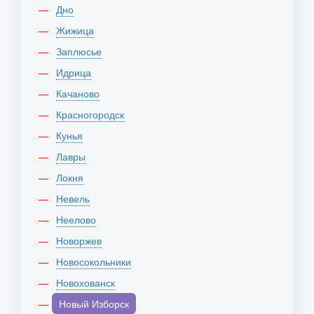
Дно
Жижица
Заплюсье
Идрица
Качаново
Красногородск
Кунья
Лавры
Локня
Невель
Неелово
Новоржев
Новосокольники
Новохованск
Новый Изборск