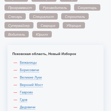
Программист
Руководитель
Секретарь
Слесарь
Специалист
Строитель
Супервайзер
Сварщик
Уборщик
Водитель
Юрист
Псковская область, Новый Изборск
Бежаницы
Борисовичи
Великие Луки
Верхний Мост
Гаврово
Гдов
Дедовичи