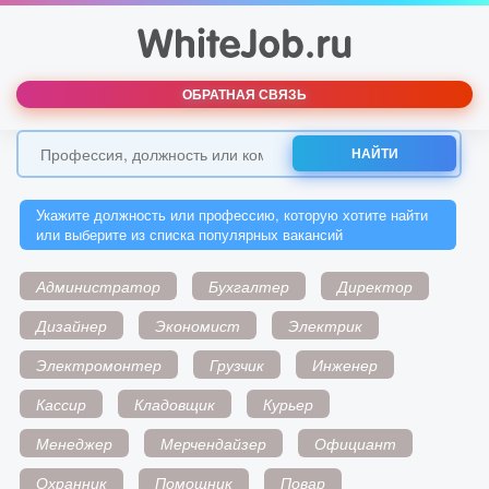
ОБРАТНАЯ СВЯЗЬ
НАЙТИ
Укажите должность или профессию, которую хотите найти
или выберите из списка популярных вакансий
Администратор
Бухгалтер
Директор
Дизайнер
Экономист
Электрик
Электромонтер
Грузчик
Инженер
Кассир
Кладовщик
Курьер
Менеджер
Мерчендайзер
Официант
Охранник
Помощник
Повар