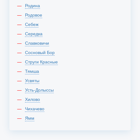
Родина
Родовое
Себеж
Середка
Славковичи
Сосновый Бор
Струги Красные
Тямша
Усвяты
Усть-Долыссы
Хилово
Чихачево
Ямм