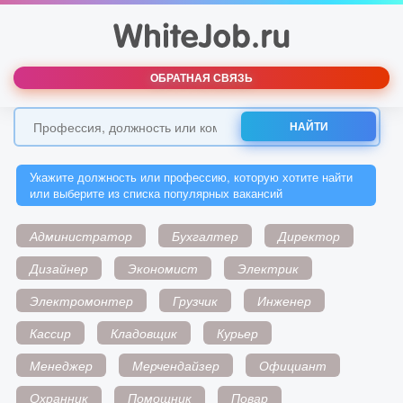
ОБРАТНАЯ СВЯЗЬ
НАЙТИ
Укажите должность или профессию, которую хотите найти
или выберите из списка популярных вакансий
Администратор
Бухгалтер
Директор
Дизайнер
Экономист
Электрик
Электромонтер
Грузчик
Инженер
Кассир
Кладовщик
Курьер
Менеджер
Мерчендайзер
Официант
Охранник
Помощник
Повар