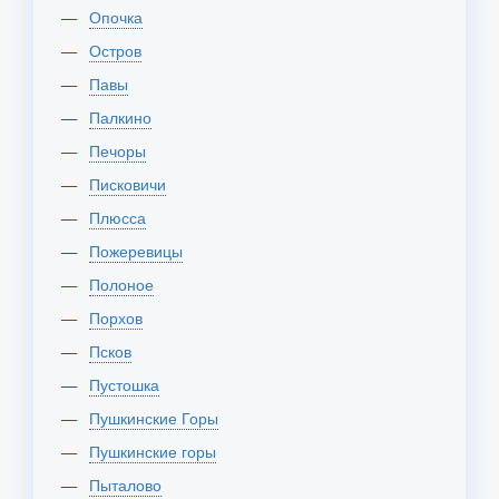
Опочка
Остров
Павы
Палкино
Печоры
Писковичи
Плюсса
Пожеревицы
Полоное
Порхов
Псков
Пустошка
Пушкинские Горы
Пушкинские горы
Пыталово