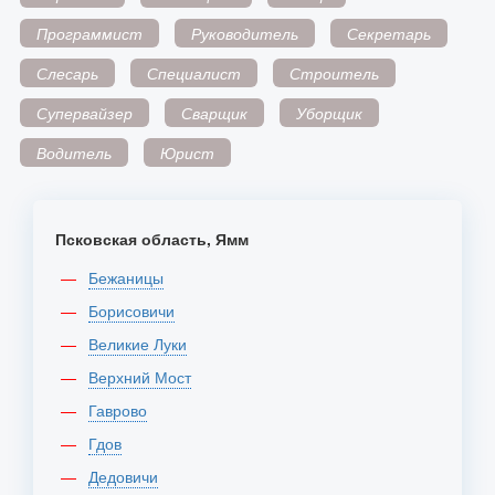
Программист
Руководитель
Секретарь
Слесарь
Специалист
Строитель
Супервайзер
Сварщик
Уборщик
Водитель
Юрист
Псковская область, Ямм
Бежаницы
Борисовичи
Великие Луки
Верхний Мост
Гаврово
Гдов
Дедовичи