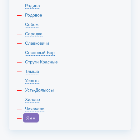
Родина
Родовое
Себеж
Середка
Славковичи
Сосновый Бор
Струги Красные
Тямша
Усвяты
Усть-Долыссы
Хилово
Чихачево
Ямм