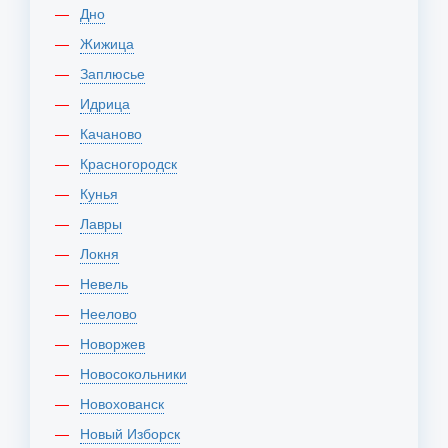
Дно
Жижица
Заплюсье
Идрица
Качаново
Красногородск
Кунья
Лавры
Локня
Невель
Неелово
Новоржев
Новосокольники
Новохованск
Новый Изборск