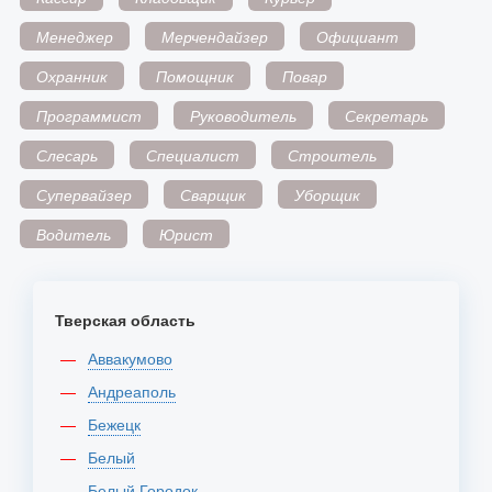
Менеджер
Мерчендайзер
Официант
Охранник
Помощник
Повар
Программист
Руководитель
Секретарь
Слесарь
Специалист
Строитель
Супервайзер
Сварщик
Уборщик
Водитель
Юрист
Тверская область
Аввакумово
Андреаполь
Бежецк
Белый
Белый Городок