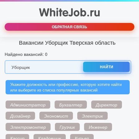
ОБРАТНАЯ СВЯЗЬ
Вакансии Уборщик Тверская область
Найдено вакансий: 0
НАЙТИ
Укажите должность или профессию, которую хотите найти
или выберите из списка популярных вакансий
Администратор
Бухгалтер
Директор
Дизайнер
Экономист
Электрик
Электромонтер
Грузчик
Инженер
Кассир
Кладовщик
Курьер