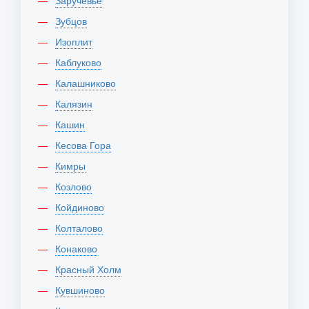
Заручевье
Зубцов
Изоплит
Каблуково
Калашниково
Калязин
Кашин
Кесова Гора
Кимры
Козлово
Койдиново
Колталово
Конаково
Красный Холм
Кувшиново