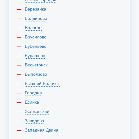
Березайка
Болдиново
Бологое
Брусилово
Бубеньево
Бурашево
Весьегонск
Выползово
Вышний Волочек
Городня
Есинка
Жарковский
Завидово
Западная Двина