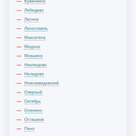
Куженкино
Лебедево
Лесное
Лихославль
Максатиха
Медное
Мокшино
Неклюдово
Нелидово
Новозавидовский
Озерный
Октябрь
Оленино
Осташков
Пено