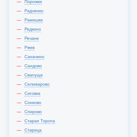
Порожки
Радченко
Рамешки
Редкино
Речане
Ржев
Саначино
Сандово
Свапуще
Селижарово
Сиговка
Сонково
Спирово
Старая Торопа
Старица