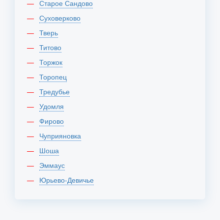
Старое Сандово
Суховерково
Тверь
Титово
Торжок
Торопец
Тредубье
Удомля
Фирово
Чуприяновка
Шоша
Эммаус
Юрьево-Девичье