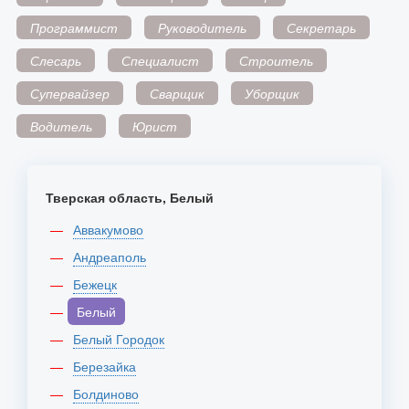
Программист
Руководитель
Секретарь
Слесарь
Специалист
Строитель
Супервайзер
Сварщик
Уборщик
Водитель
Юрист
Тверская область, Белый
Аввакумово
Андреаполь
Бежецк
Белый
Белый Городок
Березайка
Болдиново