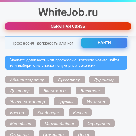
ОБРАТНАЯ СВЯЗЬ
НАЙТИ
Укажите должность или профессию, которую хотите найти
или выберите из списка популярных вакансий
Администратор
Бухгалтер
Директор
Дизайнер
Экономист
Электрик
Электромонтер
Грузчик
Инженер
Кассир
Кладовщик
Курьер
Менеджер
Мерчендайзер
Официант
Охранник
Помощник
Повар