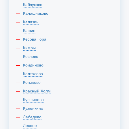
Каблуково
Калашниково
Калязин
Кашин
Кесова Гора
Кимры
Козлово
Койдиново
Колталово
Конаково
Красный Холм
Кувшиново
Куженкино
Лебедево
Лесное