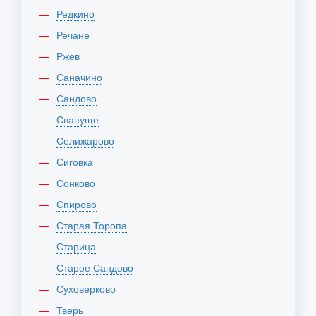
Редкино
Речане
Ржев
Саначино
Сандово
Свапуще
Селижарово
Сиговка
Сонково
Спирово
Старая Торопа
Старица
Старое Сандово
Суховерково
Тверь