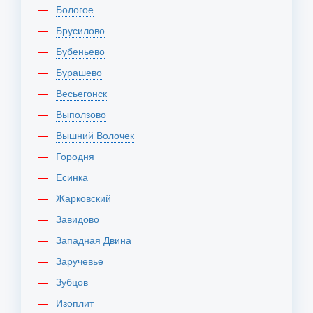
Бологое
Брусилово
Бубеньево
Бурашево
Весьегонск
Выползово
Вышний Волочек
Городня
Есинка
Жарковский
Завидово
Западная Двина
Заручевье
Зубцов
Изоплит