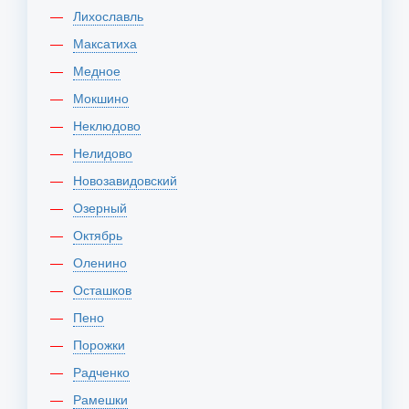
Лихославль
Максатиха
Медное
Мокшино
Неклюдово
Нелидово
Новозавидовский
Озерный
Октябрь
Оленино
Осташков
Пено
Порожки
Радченко
Рамешки