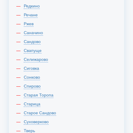
Редкино
Речане
Ржев
Саначино
Сандово
Свапуще
Селижарово
Сиговка
Сонково
Спирово
Старая Торопа
Старица
Старое Сандово
Суховерково
Тверь