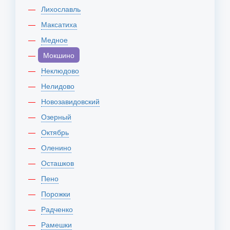
Лихославль
Максатиха
Медное
Мокшино
Неклюдово
Нелидово
Новозавидовский
Озерный
Октябрь
Оленино
Осташков
Пено
Порожки
Радченко
Рамешки