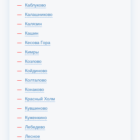
Каблуково
Калашниково
Калязин
Кашин
Кесова Гора
Кимры
Козлово
Койдиново
Колталово
Конаково
Красный Холм
Кувшиново
Куженкино
Лебедево
Лесное