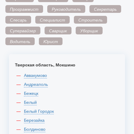
Программист
Руководитель
Секретарь
Слесарь
Специалист
Строитель
Супервайзер
Сварщик
Уборщик
Водитель
Юрист
Тверская область, Мокшино
Аввакумово
Андреаполь
Бежецк
Белый
Белый Городок
Березайка
Болдиново