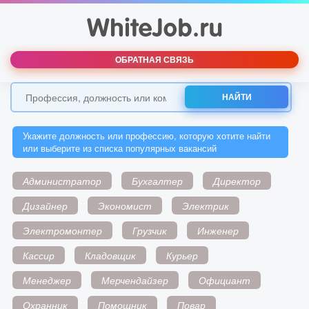
ОБРАТНАЯ СВЯЗЬ
НАЙТИ
Укажите должность или профессию, которую хотите найти
или выберите из списка популярных вакансий
Администратор
Бухгалтер
Директор
Дизайнер
Экономист
Электрик
Электромонтер
Грузчик
Инженер
Кассир
Кладовщик
Курьер
Менеджер
Мерчендайзер
Официант
Охранник
Помощник
Повар