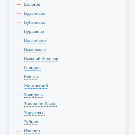
Бологое
Брусилово
Бубеньево
Бурашево
Весьегонск
Выползово
Вышний Волочек
Городня
Есинка
Жарковский
Завидово
Западная Двина
Заручевье
Зубцов
Изоплит