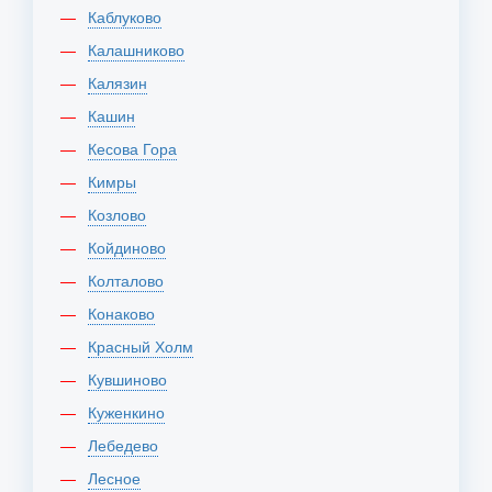
Каблуково
Калашниково
Калязин
Кашин
Кесова Гора
Кимры
Козлово
Койдиново
Колталово
Конаково
Красный Холм
Кувшиново
Куженкино
Лебедево
Лесное