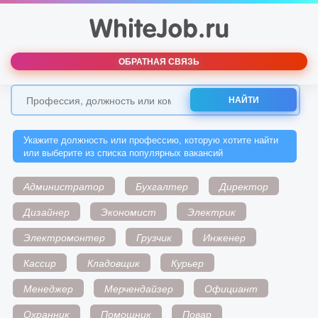
ОБРАТНАЯ СВЯЗЬ
НАЙТИ
Укажите должность или профессию, которую хотите найти
или выберите из списка популярных вакансий
Администратор
Бухгалтер
Директор
Дизайнер
Экономист
Электрик
Электромонтер
Грузчик
Инженер
Кассир
Кладовщик
Курьер
Менеджер
Мерчендайзер
Официант
Охранник
Помощник
Повар