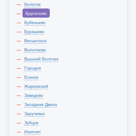
Бологое
Брусилово
Бубеньево
Бурашево
Весьегонск
Выползово
Вышний Волочек
Городня
Есинка
Жарковский
Завидово
Западная Двина
Заручевье
Зубцов
Изоплит