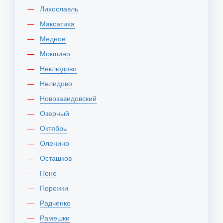
Лихославль
Максатиха
Медное
Мокшино
Неклюдово
Нелидово
Новозавидовский
Озерный
Октябрь
Оленино
Осташков
Пено
Порожки
Радченко
Рамешки