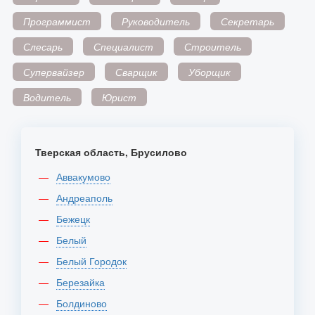
Программист
Руководитель
Секретарь
Слесарь
Специалист
Строитель
Супервайзер
Сварщик
Уборщик
Водитель
Юрист
Тверская область, Брусилово
Аввакумово
Андреаполь
Бежецк
Белый
Белый Городок
Березайка
Болдиново