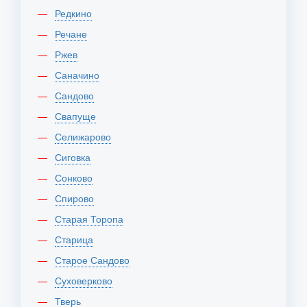
Редкино
Речане
Ржев
Саначино
Сандово
Свапуще
Селижарово
Сиговка
Сонково
Спирово
Старая Торопа
Старица
Старое Сандово
Суховерково
Тверь