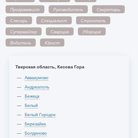
Программист
Руководитель
Секретарь
Слесарь
Специалист
Строитель
Супервайзер
Сварщик
Уборщик
Водитель
Юрист
Тверская область, Кесова Гора
Аввакумово
Андреаполь
Бежецк
Белый
Белый Городок
Березайка
Болдиново