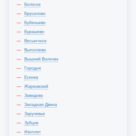
Бологое
Брусилово
Бубеньево
Бурашево
Весьегонск
Выползово
Вышний Волочек
Городня
Есинка
Жарковский
Завидово
Западная Двина
Заручевье
Зубцов
Изоплит