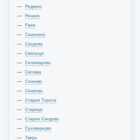
Редкино
Речане
Ржев
Саначино
Сандово
Свапуще
Селижарово
Сиговка
Сонково
Спирово
Старая Торопа
Старица
Старое Сандово
Суховерково
Тверь