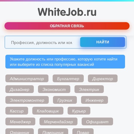
ОБРАТНАЯ СВЯЗЬ
НАЙТИ
Укажите должность или профессию, которую хотите найти
или выберите из списка популярных вакансий
Администратор
Бухгалтер
Директор
Дизайнер
Экономист
Электрик
Электромонтер
Грузчик
Инженер
Кассир
Кладовщик
Курьер
Менеджер
Мерчендайзер
Официант
Охранник
Помощник
Повар