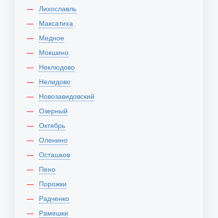
Лихославль
Максатиха
Медное
Мокшино
Неклюдово
Нелидово
Новозавидовский
Озерный
Октябрь
Оленино
Осташков
Пено
Порожки
Радченко
Рамешки