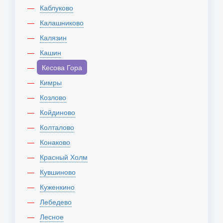
Каблуково
Калашниково
Калязин
Кашин
Кесова Гора
Кимры
Козлово
Койдиново
Колталово
Конаково
Красный Холм
Кувшиново
Куженкино
Лебедево
Лесное