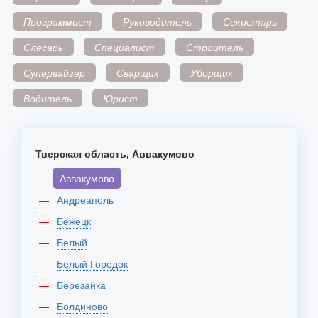
Программист
Руководитель
Секретарь
Слесарь
Специалист
Строитель
Супервайзер
Сварщик
Уборщик
Водитель
Юрист
Тверская область, Аввакумово
Аввакумово
Андреаполь
Бежецк
Белый
Белый Городок
Березайка
Болдиново