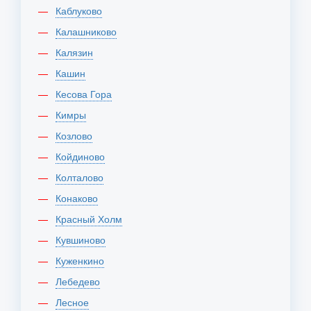
Каблуково
Калашниково
Калязин
Кашин
Кесова Гора
Кимры
Козлово
Койдиново
Колталово
Конаково
Красный Холм
Кувшиново
Куженкино
Лебедево
Лесное