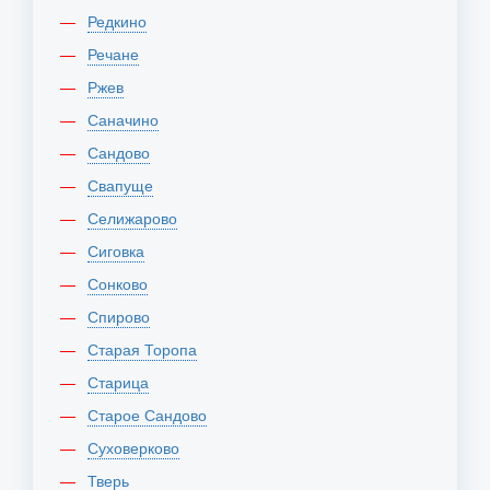
Редкино
Речане
Ржев
Саначино
Сандово
Свапуще
Селижарово
Сиговка
Сонково
Спирово
Старая Торопа
Старица
Старое Сандово
Суховерково
Тверь