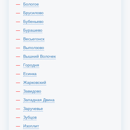
Бологое
Брусилово
Бубеньево
Бурашево
Весьегонск
Выползово
Вышний Волочек
Городня
Есинка
Жарковский
Завидово
Западная Двина
Заручевье
Зубцов
Изоплит