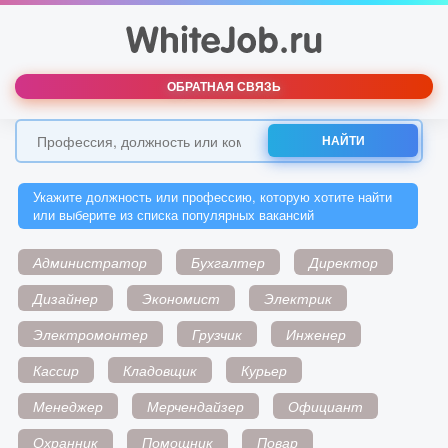
ОБРАТНАЯ СВЯЗЬ
НАЙТИ
Укажите должность или профессию, которую хотите найти
или выберите из списка популярных вакансий
Администратор
Бухгалтер
Директор
Дизайнер
Экономист
Электрик
Электромонтер
Грузчик
Инженер
Кассир
Кладовщик
Курьер
Менеджер
Мерчендайзер
Официант
Охранник
Помощник
Повар