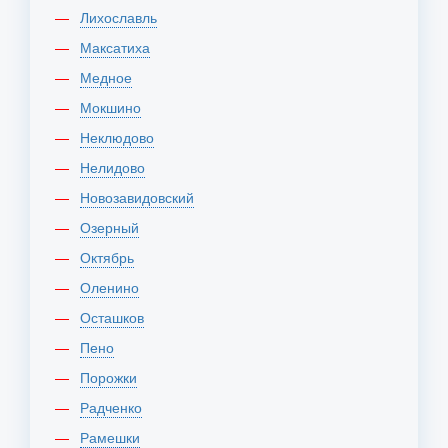
Лихославль
Максатиха
Медное
Мокшино
Неклюдово
Нелидово
Новозавидовский
Озерный
Октябрь
Оленино
Осташков
Пено
Порожки
Радченко
Рамешки