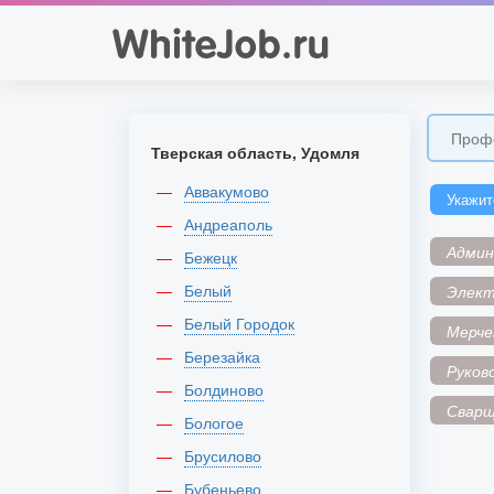
Тверская область, Удомля
Аввакумово
Укажит
Андреаполь
Адми
Бежецк
Белый
Элек
Белый Городок
Мерче
Березайка
Руков
Болдиново
Сварщ
Бологое
Брусилово
Бубеньево