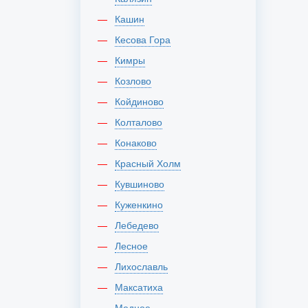
Кашин
Кесова Гора
Кимры
Козлово
Койдиново
Колталово
Конаково
Красный Холм
Кувшиново
Куженкино
Лебедево
Лесное
Лихославль
Максатиха
Медное