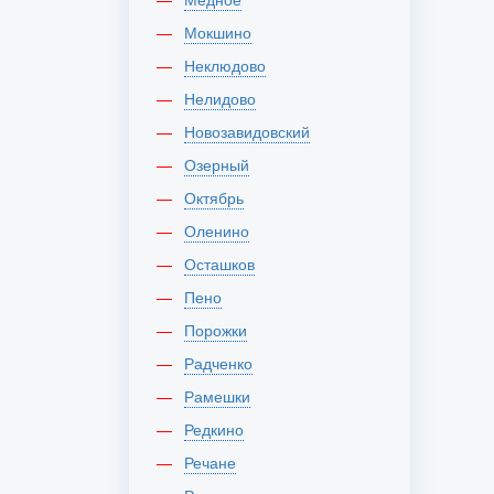
Мокшино
Неклюдово
Нелидово
Новозавидовский
Озерный
Октябрь
Оленино
Осташков
Пено
Порожки
Радченко
Рамешки
Редкино
Речане