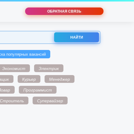
ОБРАТНАЯ СВЯЗЬ
НАЙТИ
ска популярных вакансий
Экономист
Электрик
вщик
Курьер
Менеджер
Повар
Программист
Строитель
Супервайзер