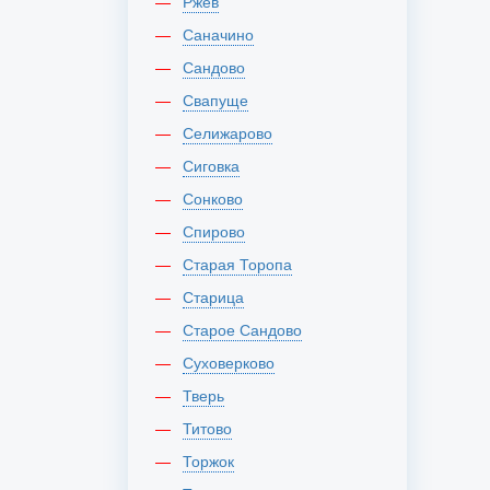
Ржев
Саначино
Сандово
Свапуще
Селижарово
Сиговка
Сонково
Спирово
Старая Торопа
Старица
Старое Сандово
Суховерково
Тверь
Титово
Торжок