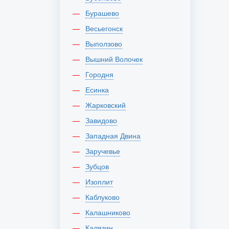
Бурашево
Весьегонск
Выползово
Вышний Волочек
Городня
Есинка
Жарковский
Завидово
Западная Двина
Заручевье
Зубцов
Изоплит
Каблуково
Калашниково
Калязин