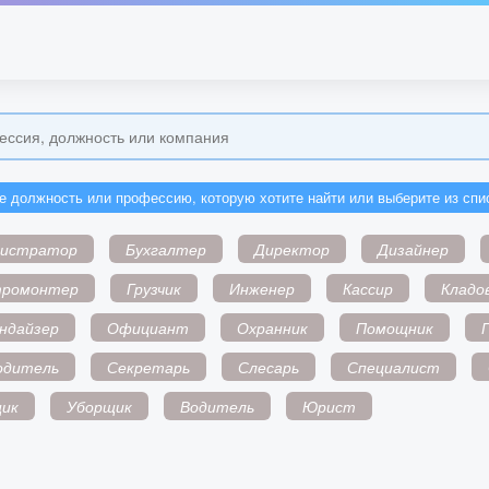
е должность или профессию, которую хотите найти или выберите из спи
нистратор
Бухгалтер
Директор
Дизайнер
тромонтер
Грузчик
Инженер
Кассир
Кладо
ндайзер
Официант
Охранник
Помощник
одитель
Секретарь
Слесарь
Специалист
ик
Уборщик
Водитель
Юрист