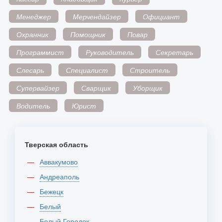
Менеджер
Мерчендайзер
Официант
Охранник
Помощник
Повар
Программист
Руководитель
Секретарь
Слесарь
Специалист
Строитель
Супервайзер
Сварщик
Уборщик
Водитель
Юрист
Тверская область
Аввакумово
Андреаполь
Бежецк
Белый
Белый Городок