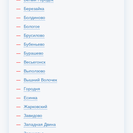
Березайка
Болдиново
Бологое
Брусилово
Бубеньево
Бурашево
Весьегонск
Выползово
Вышний Волочек
Городня
Есинка
Жарковский
Завидово
Западная Двина