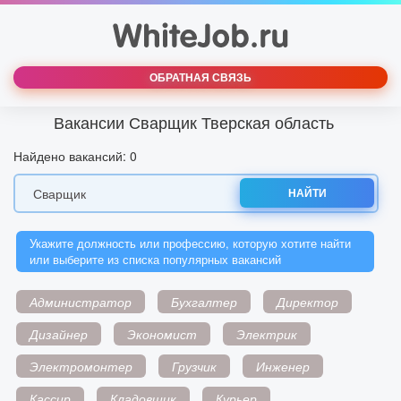
ОБРАТНАЯ СВЯЗЬ
Вакансии Сварщик Тверская область
Найдено вакансий: 0
НАЙТИ
Укажите должность или профессию, которую хотите найти
или выберите из списка популярных вакансий
Администратор
Бухгалтер
Директор
Дизайнер
Экономист
Электрик
Электромонтер
Грузчик
Инженер
Кассир
Кладовщик
Курьер