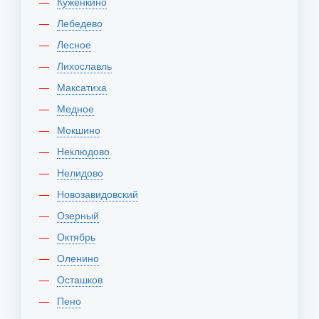
Куженкино
Лебедево
Лесное
Лихославль
Максатиха
Медное
Мокшино
Неклюдово
Нелидово
Новозавидовский
Озерный
Октябрь
Оленино
Осташков
Пено