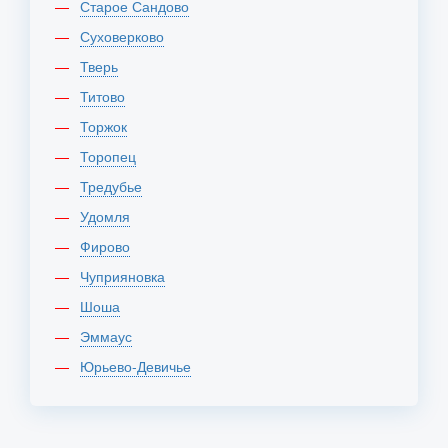
Старое Сандово
Суховерково
Тверь
Титово
Торжок
Торопец
Тредубье
Удомля
Фирово
Чуприяновка
Шоша
Эммаус
Юрьево-Девичье