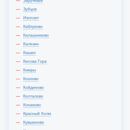
Заручевье
Зубцов
Изоплит
Каблуково
Калашниково
Калязин
Кашин
Кесова Гора
Кимры
Козлово
Койдиново
Колталово
Конаково
Красный Холм
Кувшиново