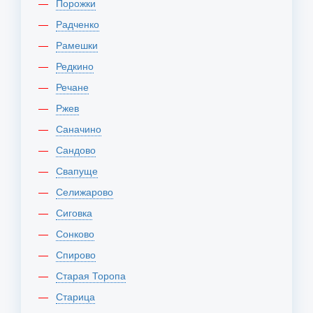
Порожки
Радченко
Рамешки
Редкино
Речане
Ржев
Саначино
Сандово
Свапуще
Селижарово
Сиговка
Сонково
Спирово
Старая Торопа
Старица