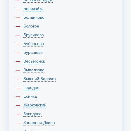
Березайка
Болдиново
Бологое
Брусилово
Бубеньево
Бурашево
Весьегонск
Выползово
Вышний Волочек
Городня
Есинка
Жарковский
Завидово
Западная Двина