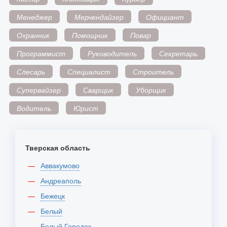
Менеджер
Мерчендайзер
Официант
Охранник
Помощник
Повар
Программист
Руководитель
Секретарь
Слесарь
Специалист
Строитель
Супервайзер
Сварщик
Уборщик
Водитель
Юрист
Тверская область
Аввакумово
Андреаполь
Бежецк
Белый
Белый Городок