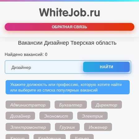
ОБРАТНАЯ СВЯЗЬ
Вакансии Дизайнер Тверская область
Найдено вакансий: 0
НАЙТИ
Укажите должность или профессию, которую хотите найти
или выберите из списка популярных вакансий
Администратор
Бухгалтер
Директор
Дизайнер
Экономист
Электрик
Электромонтер
Грузчик
Инженер
Кассир
Кладовщик
Курьер