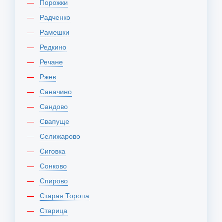
Порожки
Радченко
Рамешки
Редкино
Речане
Ржев
Саначино
Сандово
Свапуще
Селижарово
Сиговка
Сонково
Спирово
Старая Торопа
Старица