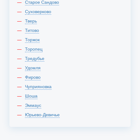
Старое Сандово
Суховерково
Тверь
Титово
Торжок
Торопец
Тредубье
Удомля
Фирово
Чуприяновка
Шоша
Эммаус
Юрьево-Девичье