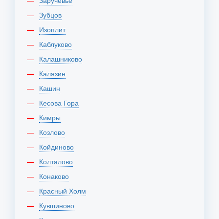
Заручевье
Зубцов
Изоплит
Каблуково
Калашниково
Калязин
Кашин
Кесова Гора
Кимры
Козлово
Койдиново
Колталово
Конаково
Красный Холм
Кувшиново