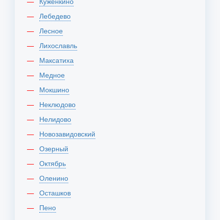
Куженкино
Лебедево
Лесное
Лихославль
Максатиха
Медное
Мокшино
Неклюдово
Нелидово
Новозавидовский
Озерный
Октябрь
Оленино
Осташков
Пено