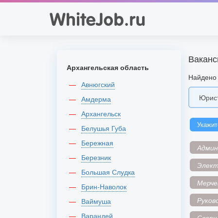
Ваканс
Архангельская область
Найдено 
Авнюгский
Амдерма
Архангельск
Укажит
Белушья Губа
Бережная
Адми
Березник
Элек
Большая Слудка
Мерче
Брин-Наволок
Руков
Ваймуша
Варандей
Сварщ