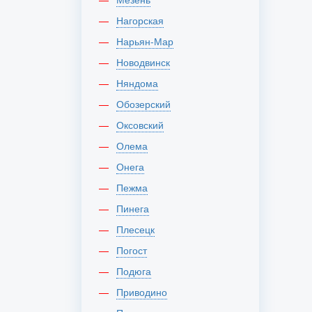
Нагорская
Нарьян-Мар
Новодвинск
Няндома
Обозерский
Оксовский
Олема
Онега
Пежма
Пинега
Плесецк
Погост
Подюга
Приводино