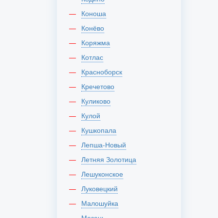
Коноша
Конёво
Коряжма
Котлас
Красноборск
Кречетово
Куликово
Кулой
Кушкопала
Лепша-Новый
Летняя Золотица
Лешуконское
Луковецкий
Малошуйка
Мезень