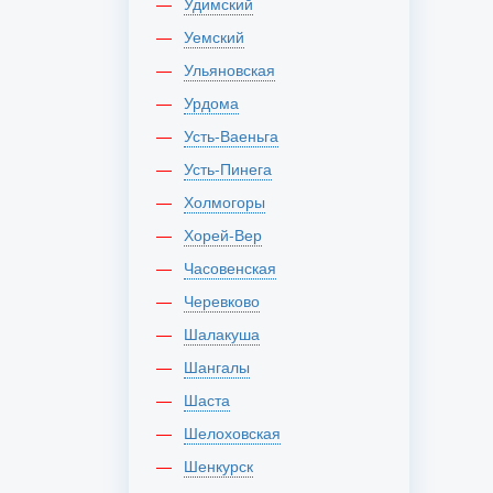
Удимский
Уемский
Ульяновская
Урдома
Усть-Ваеньга
Усть-Пинега
Холмогоры
Хорей-Вер
Часовенская
Черевково
Шалакуша
Шангалы
Шаста
Шелоховская
Шенкурск