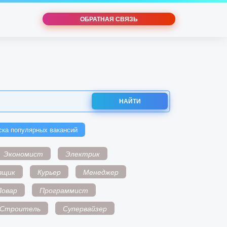
ОБРАТНАЯ СВЯЗЬ
НАЙТИ
ска популярных вакансий
Экономист
Электрик
вщик
Курьер
Менеджер
Повар
Программист
Строитель
Супервайзер