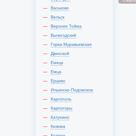
Васьково
Вельск
Верхняя Тойма
Вычегодский
Горка-Муравьевская
Двинской
Емецк
Емца
Ерцево
Ильинско-Подомское
Каргополь
Карпогоры
Катунино
Кизема
Кодино