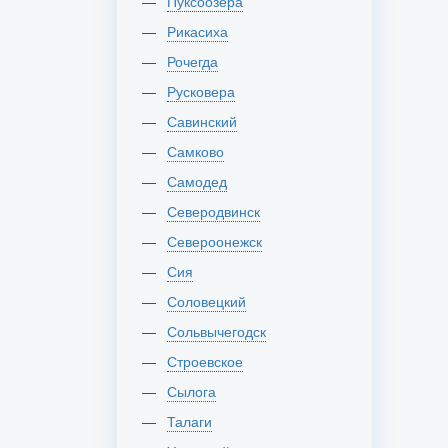
Пуксоозера
Рикасиха
Рочегда
Русковера
Савинский
Самково
Самодед
Северодвинск
Североонежск
Сия
Соловецкий
Сольвычегодск
Строевское
Сылога
Талаги