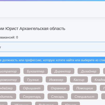
ии Юрист Архангельская область
вакансий: 0
е должность или профессию, которую хотите найти или выберите из спи
нистратор
Бухгалтер
Директор
Дизайнер
тромонтер
Грузчик
Инженер
Кассир
Кладо
ндайзер
Официант
Охранник
Помощник
одитель
Секретарь
Слесарь
Специалист
ик
Уборщик
Водитель
Юрист