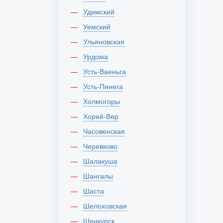
Удимский
Уемский
Ульяновская
Урдома
Усть-Ваеньга
Усть-Пинега
Холмогоры
Хорей-Вер
Часовенская
Черевково
Шалакуша
Шангалы
Шаста
Шелоховская
Шенкурск