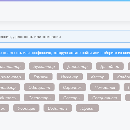
е должность или профессию, которую хотите найти или выберите из спи
нистратор
Бухгалтер
Директор
Дизайнер
тромонтер
Грузчик
Инженер
Кассир
Кладо
ндайзер
Официант
Охранник
Помощник
одитель
Секретарь
Слесарь
Специалист
ик
Уборщик
Водитель
Юрист