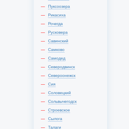
Пуксоозера
Рикасиха
Рочегда
Русковера
Савинский
Самково
Самодед
Северодвинск
Североонежск
Сия
Соловецкий
Сольвычегодск
Строевское
Сылога
Талаги