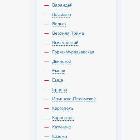
Варандей
Васьково
Вельск
Верхняя Тойма
Вычегодский
Горка-Муравьевская
Двинской
Емецк
Емца
Ерцево
Ильинско-Подомское
Каргополь
Карпогоры
Катунино
Кизема