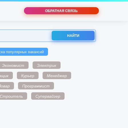
ОБРАТНАЯ СВЯЗЬ
НАЙТИ
ска популярных вакансий
Экономист
Электрик
вщик
Курьер
Менеджер
Повар
Программист
Строитель
Супервайзер