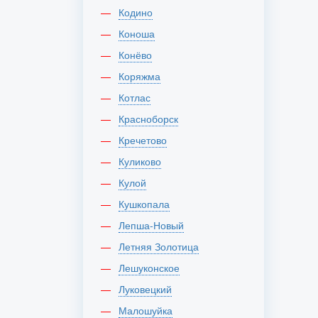
Кодино
Коноша
Конёво
Коряжма
Котлас
Красноборск
Кречетово
Куликово
Кулой
Кушкопала
Лепша-Новый
Летняя Золотица
Лешуконское
Луковецкий
Малошуйка