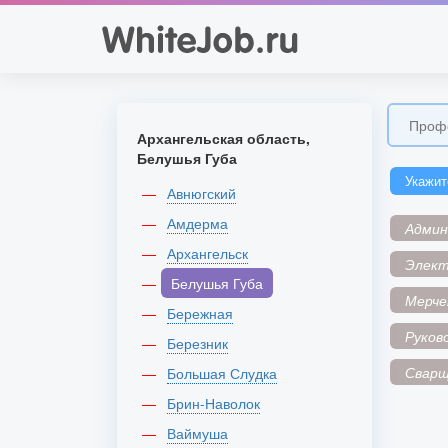
Архангельская область,
Белушья Губа
Укажит
Авнюгский
Амдерма
Адми
Архангельск
Элек
Белушья Губа
Мерче
Бережная
Руков
Березник
Сварщ
Большая Слудка
Брин-Наволок
Ваймуша