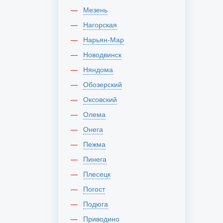
Мезень
Нагорская
Нарьян-Мар
Новодвинск
Няндома
Обозерский
Оксовский
Олема
Онега
Пежма
Пинега
Плесецк
Погост
Подюга
Приводино