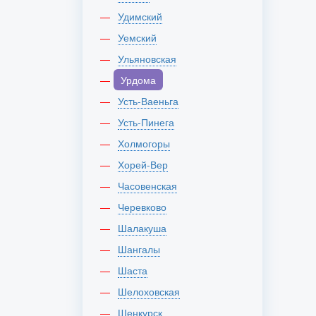
Удимский
Уемский
Ульяновская
Урдома
Усть-Ваеньга
Усть-Пинега
Холмогоры
Хорей-Вер
Часовенская
Черевково
Шалакуша
Шангалы
Шаста
Шелоховская
Шенкурск