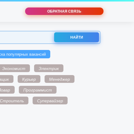
ОБРАТНАЯ СВЯЗЬ
НАЙТИ
ска популярных вакансий
Экономист
Электрик
вщик
Курьер
Менеджер
Повар
Программист
Строитель
Супервайзер