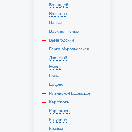
Варандей
Васьково
Вельск
Верхняя Тойма
Вычегодский
Горка-Муравьевская
Двинской
Емецк
Емца
Ерцево
Ильинско-Подомское
Каргополь
Карпогоры
Катунино
Кизема