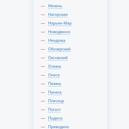
Мезень
Нагорская
Нарьян-Мар
Новодвинск
Няндома
Обозерский
Оксовский
Олема
Онега
Пежма
Пинега
Плесецк
Погост
Подюга
Приводино