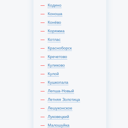
Кодино
Коноша
Конёво
Коряжма
Котлас
Красноборск
Кречетово
Куликово
Кулой
Кушкопала
Лепша-Новый
Летняя Золотица
Лешуконское
Луковецкий
Малошуйка