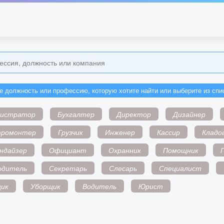
е должность или профессию, которую хотите найти или выберите из спи
нистратор
Бухгалтер
Директор
Дизайнер
тромонтер
Грузчик
Инженер
Кассир
Кладо
ндайзер
Официант
Охранник
Помощник
одитель
Секретарь
Слесарь
Специалист
ик
Уборщик
Водитель
Юрист