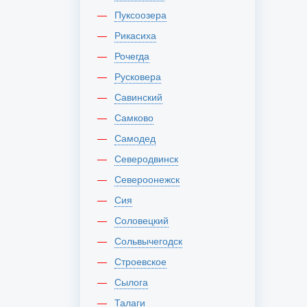
Пуксоозера
Рикасиха
Рочегда
Русковера
Савинский
Самково
Самодед
Северодвинск
Североонежск
Сия
Соловецкий
Сольвычегодск
Строевское
Сылога
Талаги