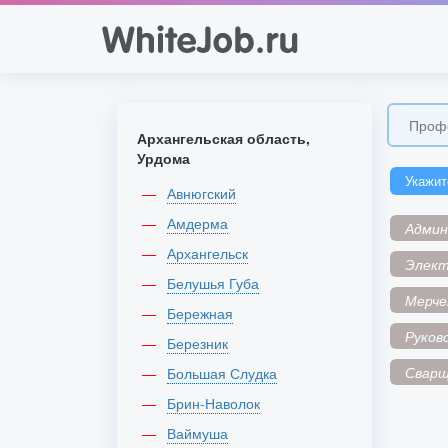
Архангельская область,
Урдома
Укажит
Авнюгский
Амдерма
Адми
Архангельск
Элек
Белушья Губа
Мерче
Бережная
Руков
Березник
Сварщ
Большая Слудка
Брин-Наволок
Ваймуша