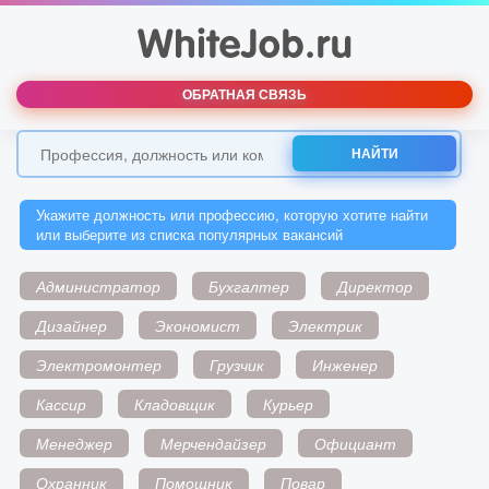
ОБРАТНАЯ СВЯЗЬ
НАЙТИ
Укажите должность или профессию, которую хотите найти
или выберите из списка популярных вакансий
Администратор
Бухгалтер
Директор
Дизайнер
Экономист
Электрик
Электромонтер
Грузчик
Инженер
Кассир
Кладовщик
Курьер
Менеджер
Мерчендайзер
Официант
Охранник
Помощник
Повар