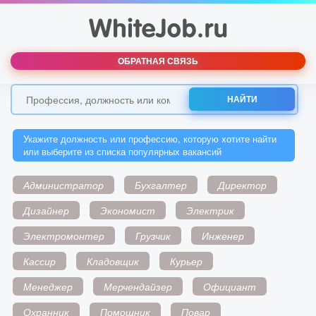
ОБРАТНАЯ СВЯЗЬ
НАЙТИ
Укажите должность или профессию, которую хотите найти
или выберите из списка популярных вакансий
Администратор
Бухгалтер
Директор
Дизайнер
Экономист
Электрик
Электромонтер
Грузчик
Инженер
Кассир
Кладовщик
Курьер
Менеджер
Мерчендайзер
Официант
Охранник
Помощник
Повар