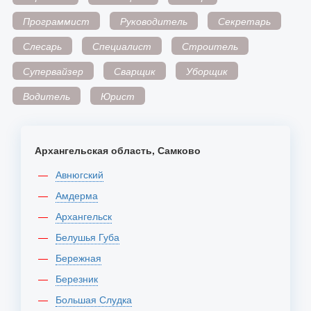
Программист
Руководитель
Секретарь
Слесарь
Специалист
Строитель
Супервайзер
Сварщик
Уборщик
Водитель
Юрист
Архангельская область, Самково
Авнюгский
Амдерма
Архангельск
Белушья Губа
Бережная
Березник
Большая Слудка