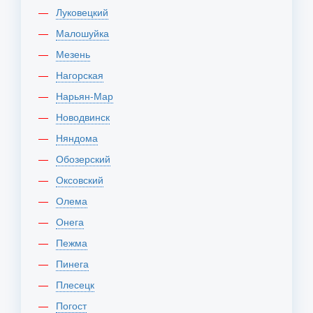
Луковецкий
Малошуйка
Мезень
Нагорская
Нарьян-Мар
Новодвинск
Няндома
Обозерский
Оксовский
Олема
Онега
Пежма
Пинега
Плесецк
Погост