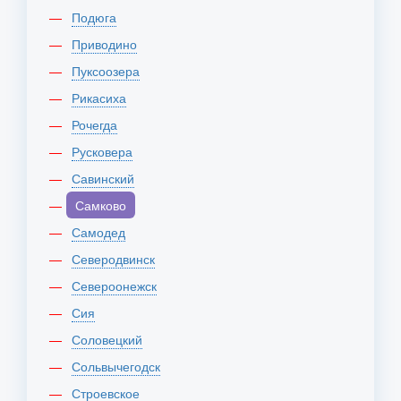
Подюга
Приводино
Пуксоозера
Рикасиха
Рочегда
Русковера
Савинский
Самково
Самодед
Северодвинск
Североонежск
Сия
Соловецкий
Сольвычегодск
Строевское