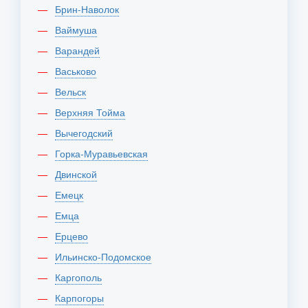
Брин-Наволок
Ваймуша
Варандей
Васьково
Вельск
Верхняя Тойма
Вычегодский
Горка-Муравьевская
Двинской
Емецк
Емца
Ерцево
Ильинско-Подомское
Каргополь
Карпогоры