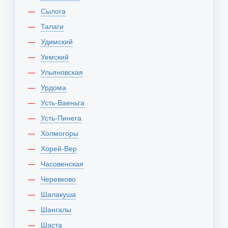
Сылога
Талаги
Удимский
Уемский
Ульяновская
Урдома
Усть-Ваеньга
Усть-Пинега
Холмогоры
Хорей-Вер
Часовенская
Черевково
Шалакуша
Шангалы
Шаста