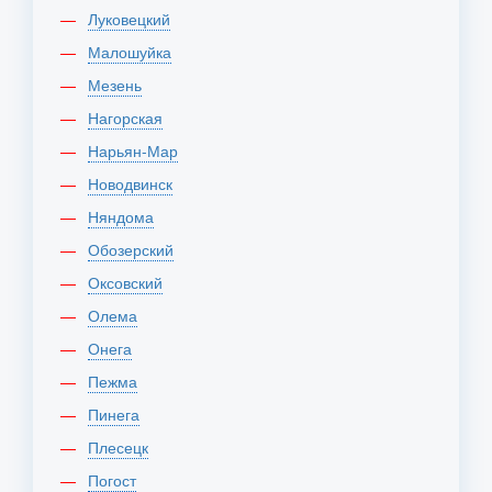
Луковецкий
Малошуйка
Мезень
Нагорская
Нарьян-Мар
Новодвинск
Няндома
Обозерский
Оксовский
Олема
Онега
Пежма
Пинега
Плесецк
Погост