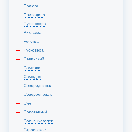
Подюга
Приводино
Пуксоозера
Рикасиха
Рочегда
Русковера
Савинский
Самково
Самодед
Северодвинск
Североонежск
Сия
Соловецкий
Сольвычегодск
Строевское