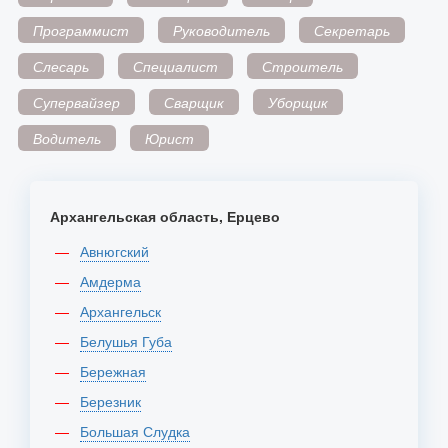
Программист
Руководитель
Секретарь
Слесарь
Специалист
Строитель
Супервайзер
Сварщик
Уборщик
Водитель
Юрист
Архангельская область, Ерцево
Авнюгский
Амдерма
Архангельск
Белушья Губа
Бережная
Березник
Большая Слудка