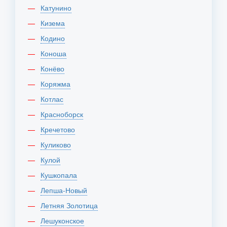
Катунино
Кизема
Кодино
Коноша
Конёво
Коряжма
Котлас
Красноборск
Кречетово
Куликово
Кулой
Кушкопала
Лепша-Новый
Летняя Золотица
Лешуконское