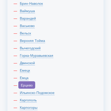
Брин-Наволок
Ваймуша
Варандей
Васьково
Вельск
Верхняя Тойма
Вычегодский
Горка-Муравьевская
Двинской
Емецк
Емца
Ерцево
Ильинско-Подомское
Каргополь
Карпогоры