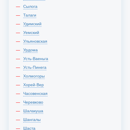
Сылога
Талаги
Удимский
Уемский
Ульяновская
Урдома
Усть-Ваеньга
Усть-Пинега
Холмогоры
Хорей-Вер
Часовенская
Черевково
Шалакуша
Шангалы
Шаста