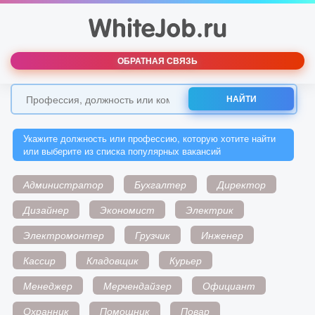
ОБРАТНАЯ СВЯЗЬ
НАЙТИ
Укажите должность или профессию, которую хотите найти
или выберите из списка популярных вакансий
Администратор
Бухгалтер
Директор
Дизайнер
Экономист
Электрик
Электромонтер
Грузчик
Инженер
Кассир
Кладовщик
Курьер
Менеджер
Мерчендайзер
Официант
Охранник
Помощник
Повар