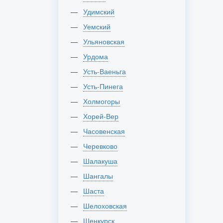
Удимский
Уемский
Ульяновская
Урдома
Усть-Ваеньга
Усть-Пинега
Холмогоры
Хорей-Вер
Часовенская
Черевково
Шалакуша
Шангалы
Шаста
Шелоховская
Шенкурск