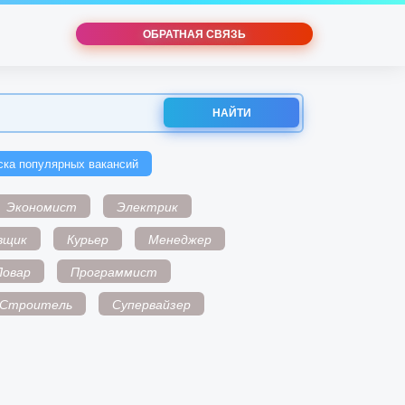
ОБРАТНАЯ СВЯЗЬ
НАЙТИ
ска популярных вакансий
Экономист
Электрик
вщик
Курьер
Менеджер
Повар
Программист
Строитель
Супервайзер