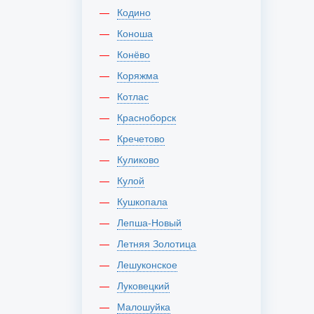
Кодино
Коноша
Конёво
Коряжма
Котлас
Красноборск
Кречетово
Куликово
Кулой
Кушкопала
Лепша-Новый
Летняя Золотица
Лешуконское
Луковецкий
Малошуйка