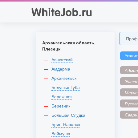
Архангельская область,
Плесецк
Укажит
Авнюгский
Амдерма
Адми
Архангельск
Элек
Белушья Губа
Мерче
Бережная
Руков
Березник
Сварщ
Большая Слудка
Брин-Наволок
Ваймуша