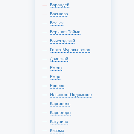
Варандей
Васьково
Вельск
Верхняя Тойма
Вычегодский
Горка-Муравьевская
Двинской
Емецк
Емца
Ерцево
Ильинско-Подомское
Каргополь
Карпогоры
Катунино
Кизема