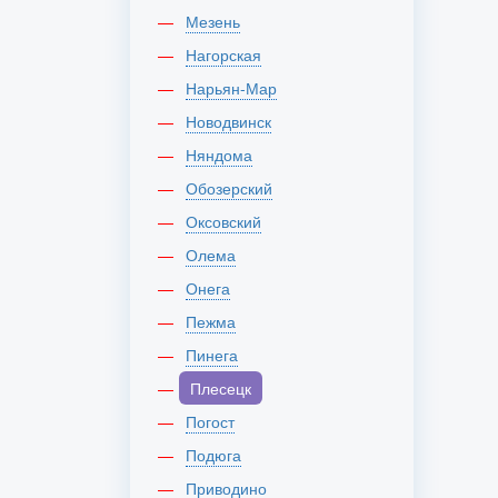
Мезень
Нагорская
Нарьян-Мар
Новодвинск
Няндома
Обозерский
Оксовский
Олема
Онега
Пежма
Пинега
Плесецк
Погост
Подюга
Приводино