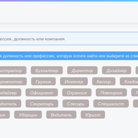
е должность или профессию, которую хотите найти или выберите из спи
нистратор
Бухгалтер
Директор
Дизайнер
тромонтер
Грузчик
Инженер
Кассир
Кладо
ндайзер
Официант
Охранник
Помощник
одитель
Секретарь
Слесарь
Специалист
ик
Уборщик
Водитель
Юрист