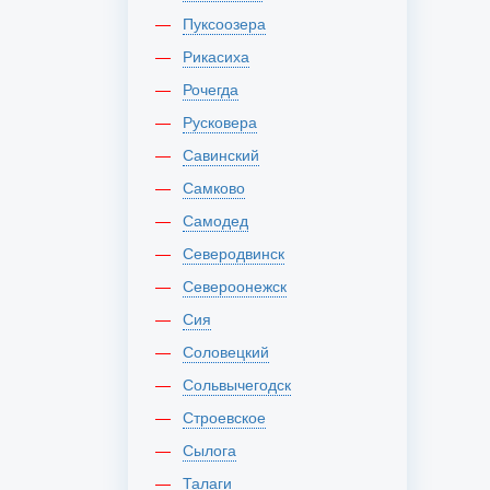
Пуксоозера
Рикасиха
Рочегда
Русковера
Савинский
Самково
Самодед
Северодвинск
Североонежск
Сия
Соловецкий
Сольвычегодск
Строевское
Сылога
Талаги