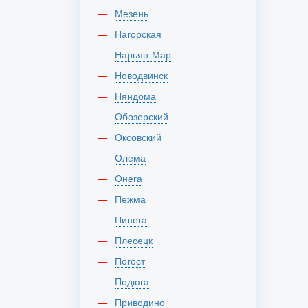
Мезень
Нагорская
Нарьян-Мар
Новодвинск
Няндома
Обозерский
Оксовский
Олема
Онега
Пежма
Пинега
Плесецк
Погост
Подюга
Приводино