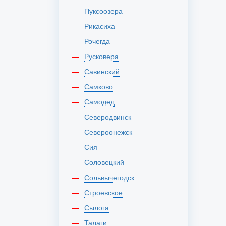
Пуксоозера
Рикасиха
Рочегда
Русковера
Савинский
Самково
Самодед
Северодвинск
Североонежск
Сия
Соловецкий
Сольвычегодск
Строевское
Сылога
Талаги