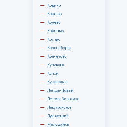
Кодино
Коноша
Конёво
Коряжма
Котлас
Красноборск
Кречетово
Куликово
Кулой
Кушкопала
Лепша-Новый
Летняя Золотица
Лешуконское
Луковецкий
Малошуйка