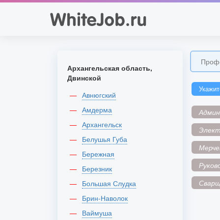
Архангельская область,
Двинской
Укажит
Авнюгский
Амдерма
Адми
Архангельск
Элек
Белушья Губа
Мерче
Бережная
Руков
Березник
Сварщ
Большая Слудка
Брин-Наволок
Ваймуша