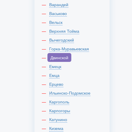
Варандей
Васьково
Вельск
Верхняя Тойма
Вычегодский
Горка-Муравьевская
Двинской
Емецк
Емца
Ерцево
Ильинско-Подомское
Каргополь
Карпогоры
Катунино
Кизема