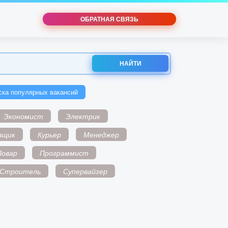
ОБРАТНАЯ СВЯЗЬ
НАЙТИ
ска популярных вакансий
Экономист
Электрик
вщик
Курьер
Менеджер
Повар
Программист
Строитель
Супервайзер