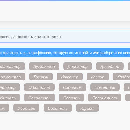
е должность или профессию, которую хотите найти или выберите из спи
нистратор
Бухгалтер
Директор
Дизайнер
тромонтер
Грузчик
Инженер
Кассир
Кладо
ндайзер
Официант
Охранник
Помощник
одитель
Секретарь
Слесарь
Специалист
ик
Уборщик
Водитель
Юрист