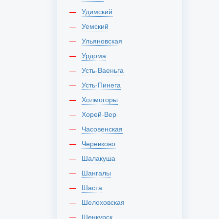
Удимский
Уемский
Ульяновская
Урдома
Усть-Ваеньга
Усть-Пинега
Холмогоры
Хорей-Вер
Часовенская
Черевково
Шалакуша
Шангалы
Шаста
Шелоховская
Шенкурск