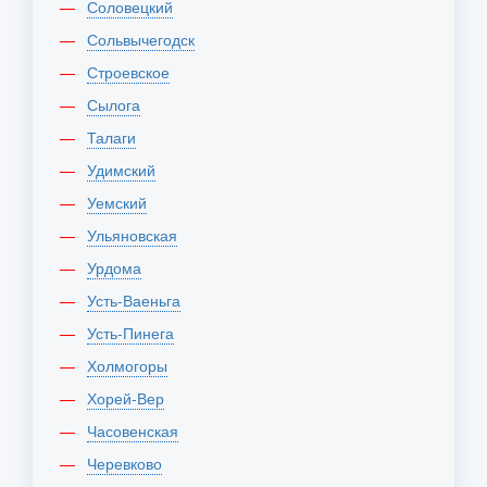
Соловецкий
Сольвычегодск
Строевское
Сылога
Талаги
Удимский
Уемский
Ульяновская
Урдома
Усть-Ваеньга
Усть-Пинега
Холмогоры
Хорей-Вер
Часовенская
Черевково