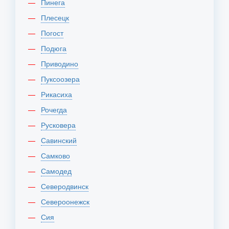
Пинега
Плесецк
Погост
Подюга
Приводино
Пуксоозера
Рикасиха
Рочегда
Русковера
Савинский
Самково
Самодед
Северодвинск
Североонежск
Сия