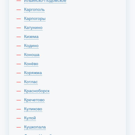
Ильинско-Подомское
Каргополь
Карпогоры
Катунино
Кизема
Кодино
Коноша
Конёво
Коряжма
Котлас
Красноборск
Кречетово
Куликово
Кулой
Кушкопала