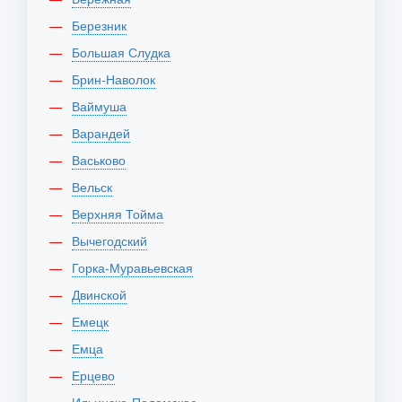
Березник
Большая Слудка
Брин-Наволок
Ваймуша
Варандей
Васьково
Вельск
Верхняя Тойма
Вычегодский
Горка-Муравьевская
Двинской
Емецк
Емца
Ерцево