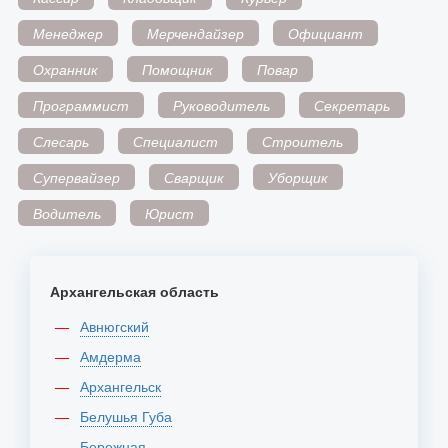
Менеджер
Мерчендайзер
Официант
Охранник
Помощник
Повар
Программист
Руководитель
Секретарь
Слесарь
Специалист
Строитель
Супервайзер
Сварщик
Уборщик
Водитель
Юрист
Архангельская область
Авнюгский
Амдерма
Архангельск
Белушья Губа
Бережная