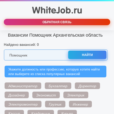
ОБРАТНАЯ СВЯЗЬ
Вакансии Помощник Архангельская область
Найдено вакансий: 0
НАЙТИ
Укажите должность или профессию, которую хотите найти
или выберите из списка популярных вакансий
Администратор
Бухгалтер
Директор
Дизайнер
Экономист
Электрик
Электромонтер
Грузчик
Инженер
Кассир
Кладовщик
Курьер