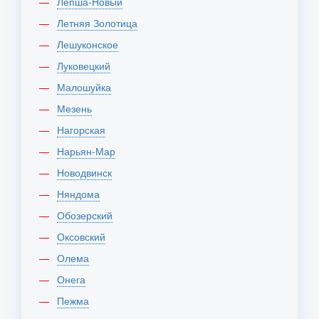
Лепша-Новый
Летняя Золотица
Лешуконское
Луковецкий
Малошуйка
Мезень
Нагорская
Нарьян-Мар
Новодвинск
Няндома
Обозерский
Оксовский
Олема
Онега
Пежма