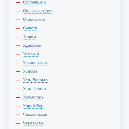
Соловецкий
Сольвычегодск
Строевское
Сылога
Талаги
Удимский
Уемский
Ульяновская
Урдома
Усть-Ваеньга
Усть-Пинега
Холмогоры
Хорей-Вер
Часовенская
Черевково