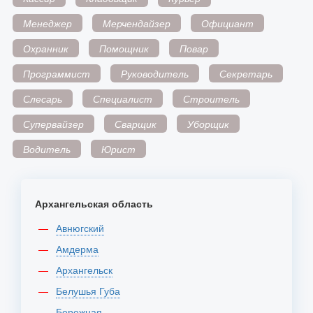
Менеджер
Мерчендайзер
Официант
Охранник
Помощник
Повар
Программист
Руководитель
Секретарь
Слесарь
Специалист
Строитель
Супервайзер
Сварщик
Уборщик
Водитель
Юрист
Архангельская область
Авнюгский
Амдерма
Архангельск
Белушья Губа
Бережная