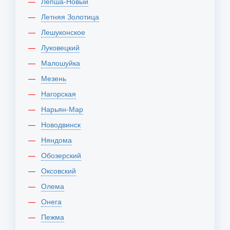
Лепша-Новый
Летняя Золотица
Лешуконское
Луковецкий
Малошуйка
Мезень
Нагорская
Нарьян-Мар
Новодвинск
Няндома
Обозерский
Оксовский
Олема
Онега
Пежма