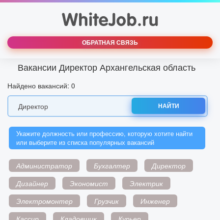
ОБРАТНАЯ СВЯЗЬ
Вакансии Директор Архангельская область
Найдено вакансий: 0
НАЙТИ
Укажите должность или профессию, которую хотите найти
или выберите из списка популярных вакансий
Администратор
Бухгалтер
Директор
Дизайнер
Экономист
Электрик
Электромонтер
Грузчик
Инженер
Кассир
Кладовщик
Курьер