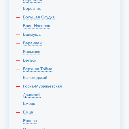
Березник
Большая Слудка
Брин-Наволок
Ваймуша
Варандей
Васьково
Вельск
Верхняя Тойма
Вычегодский
Горка-Муравьевская
Двинской
Емецк
Емца
Ерцево