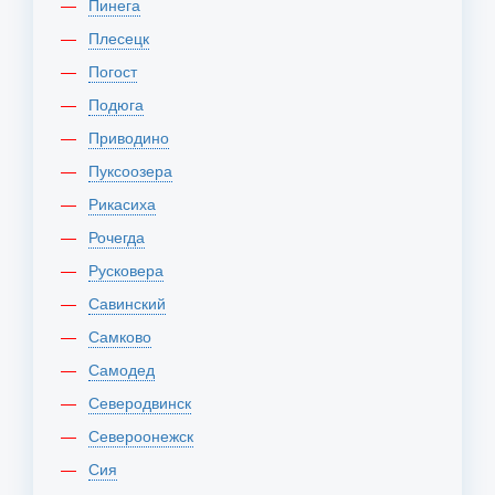
Пинега
Плесецк
Погост
Подюга
Приводино
Пуксоозера
Рикасиха
Рочегда
Русковера
Савинский
Самково
Самодед
Северодвинск
Североонежск
Сия