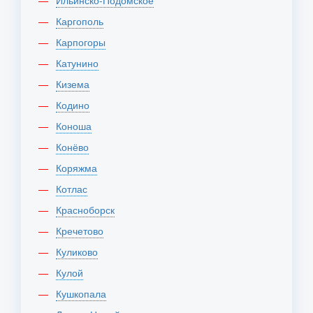
Ильинско-Подомское
Каргополь
Карпогоры
Катунино
Кизема
Кодино
Коноша
Конёво
Коряжма
Котлас
Красноборск
Кречетово
Куликово
Кулой
Кушкопала